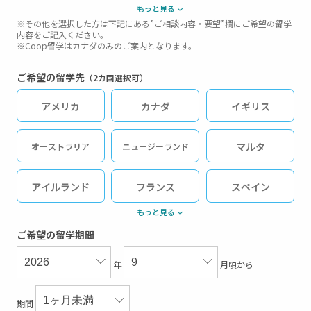
もっと見る
中高生ジュニア留学（短期）
※その他を選択した方は下記にある”ご相談内容・要望”欄にご希望の留学
内容をご記入ください。
※Coop留学はカナダのみのご案内となります。
その他
ご希望の留学先
（2カ国選択可）
アメリカ
カナダ
イギリス
マルタ
オーストラリア
ニュージーランド
アイルランド
フランス
スペイン
もっと見る
ドイツ
オーストリア
イタリア
ご希望の留学期間
年
月頃から
フィリピン
マレーシア
シンガポール
期間
英語圏