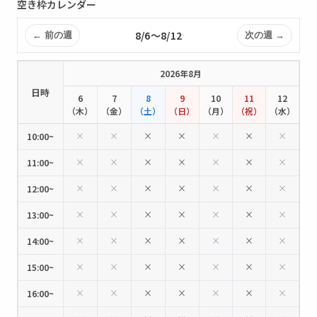
空き枠カレンダー
8/6〜8/12
← 前の週
次の週 →
2026年8月
日時
6
7
8
9
10
11
12
（木）
（金）
（土）
（日）
（月）
（祝）
（水）
×
×
×
×
×
×
×
10:00~
×
×
×
×
×
×
×
11:00~
×
×
×
×
×
×
×
12:00~
×
×
×
×
×
×
×
13:00~
×
×
×
×
×
×
×
14:00~
×
×
×
×
×
×
×
15:00~
×
×
×
×
×
×
×
16:00~