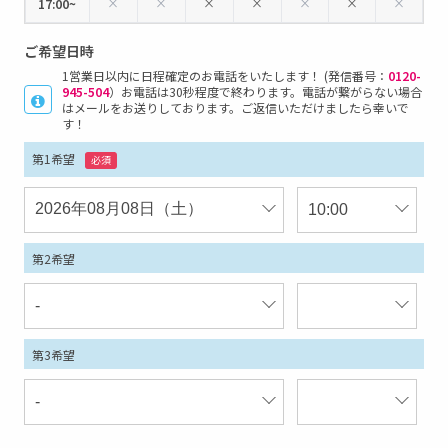
×
×
×
×
×
×
×
17:00~
ご希望日時
1営業日以内に日程確定のお電話をいたします！ (発信番号：
0120-
945-504
）お電話は30秒程度で終わります。電話が繋がらない場合
はメールをお送りしております。ご返信いただけましたら幸いで
す！
第1希望
必須
第2希望
第3希望