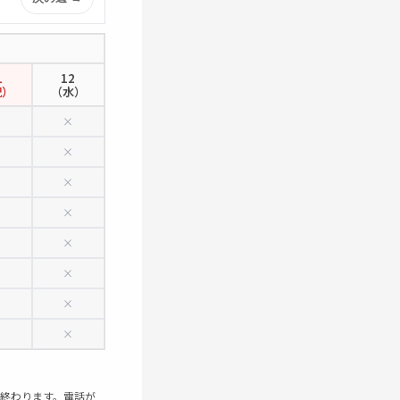
1
12
祝）
（水）
×
×
×
×
×
×
×
×
×
×
×
×
×
×
×
×
で終わります。電話が