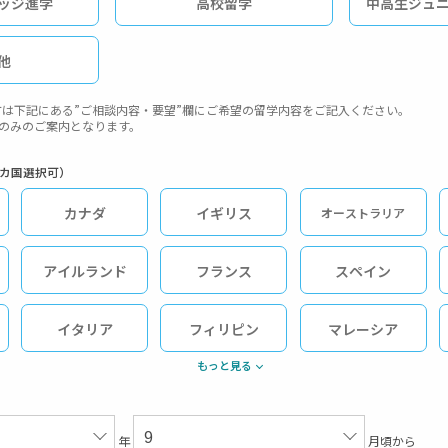
ッジ進学
高校留学
中高生ジュ
他
は下記にある”ご相談内容・要望”欄にご希望の留学内容をご記入ください。
ダのみのご案内となります。
2カ国選択可）
カナダ
イギリス
オーストラリア
アイルランド
フランス
スペイン
イタリア
フィリピン
マレーシア
もっと見る
年
月頃から