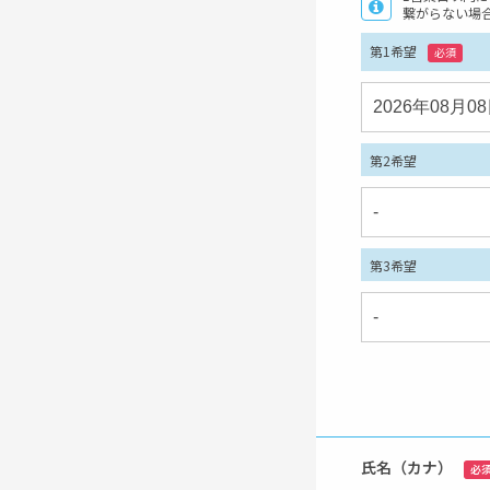
繋がらない場
第1希望
必須
第2希望
第3希望
氏名（カナ）
必