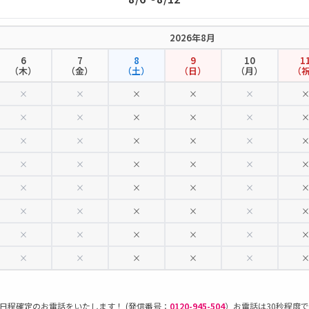
2026年8月
6
7
8
9
10
1
（木）
（金）
（土）
（日）
（月）
（
×
×
×
×
×
×
×
×
×
×
×
×
×
×
×
×
×
×
×
×
×
×
×
×
×
×
×
×
×
×
×
×
×
×
×
×
×
×
×
×
日程確定のお電話をいたします！ (発信番号：
0120-945-504
）お電話は30秒程度