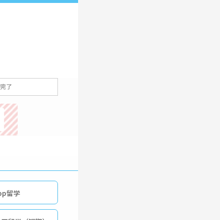
完了
op留学