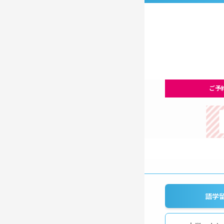
ご予
語学