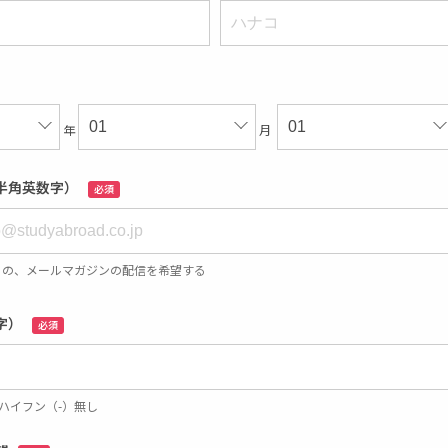
年
月
半角英数字）
必須
らの、メールマガジンの配信を希望する
字）
必須
 ※ハイフン（-）無し