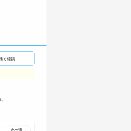
話で相談
す。
次の週 →