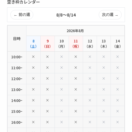
空き枠カレンダー
8/8〜8/14
← 前の週
次の週 →
2026年8月
日時
8
9
10
11
12
13
14
（土）
（日）
（月）
（祝）
（水）
（木）
（金）
×
×
×
×
×
×
×
10:00~
×
×
×
×
×
×
×
11:00~
×
×
×
×
×
×
×
12:00~
×
×
×
×
×
×
×
13:00~
×
×
×
×
×
×
×
14:00~
×
×
×
×
×
×
×
15:00~
×
×
×
×
×
×
×
16:00~