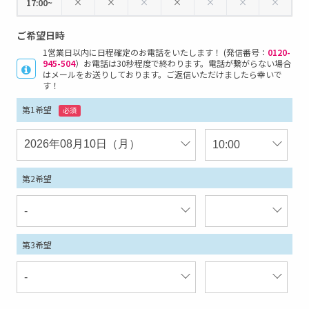
×
×
×
×
×
×
×
17:00~
ご希望日時
1営業日以内に日程確定のお電話をいたします！ (発信番号：
0120-
945-504
）お電話は30秒程度で終わります。電話が繋がらない場合
はメールをお送りしております。ご返信いただけましたら幸いで
す！
第1希望
必須
第2希望
第3希望