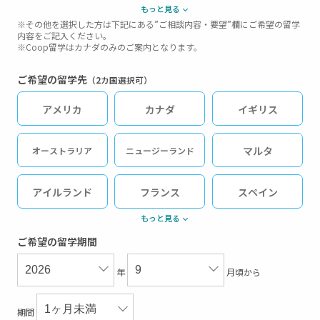
もっと見る
中高生ジュニア留学（短期）
※その他を選択した方は下記にある”ご相談内容・要望”欄にご希望の留学
内容をご記入ください。
※Coop留学はカナダのみのご案内となります。
その他
ご希望の留学先
（2カ国選択可）
アメリカ
カナダ
イギリス
マルタ
オーストラリア
ニュージーランド
アイルランド
フランス
スペイン
もっと見る
ドイツ
オーストリア
イタリア
ご希望の留学期間
年
月頃から
フィリピン
マレーシア
シンガポール
期間
英語圏