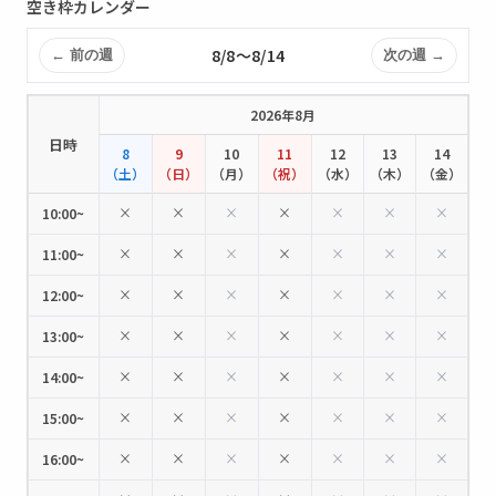
空き枠カレンダー
8/8〜8/14
← 前の週
次の週 →
2026年8月
日時
8
9
10
11
12
13
14
（土）
（日）
（月）
（祝）
（水）
（木）
（金）
×
×
×
×
×
×
×
10:00~
×
×
×
×
×
×
×
11:00~
×
×
×
×
×
×
×
12:00~
×
×
×
×
×
×
×
13:00~
×
×
×
×
×
×
×
14:00~
×
×
×
×
×
×
×
15:00~
×
×
×
×
×
×
×
16:00~