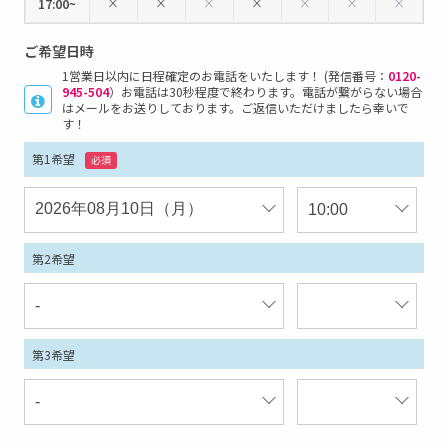
×
×
×
×
×
×
×
17:00~
ご希望日時
1営業日以内に日程確定のお電話をいたします！ (発信番号：
0120-
945-504
）お電話は30秒程度で終わります。電話が繋がらない場合
はメールをお送りしております。ご返信いただけましたら幸いで
す！
第1希望
必須
第2希望
第3希望