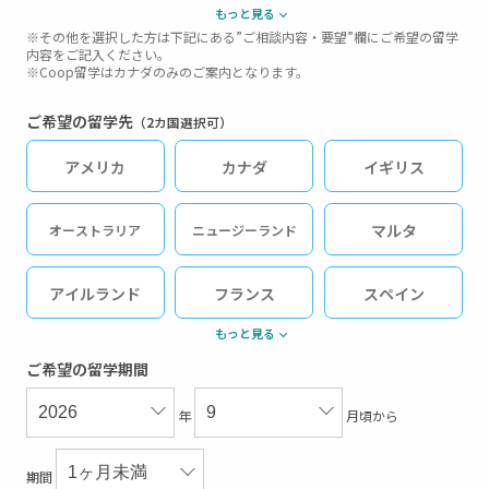
もっと見る
中高生ジュニア留学（短期）
※その他を選択した方は下記にある”ご相談内容・要望”欄にご希望の留学
内容をご記入ください。
※Coop留学はカナダのみのご案内となります。
その他
ご希望の留学先
（2カ国選択可）
アメリカ
カナダ
イギリス
マルタ
オーストラリア
ニュージーランド
アイルランド
フランス
スペイン
もっと見る
ドイツ
オーストリア
イタリア
ご希望の留学期間
年
月頃から
フィリピン
マレーシア
シンガポール
期間
英語圏