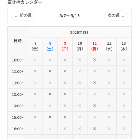
空き枠カレンダー
8/7〜8/13
← 前の週
次の週 →
2026年8月
日時
7
8
9
10
11
12
13
（金）
（土）
（日）
（月）
（祝）
（水）
（木）
×
×
×
×
×
×
×
10:00~
×
×
×
×
×
×
×
11:00~
×
×
×
×
×
×
×
12:00~
×
×
×
×
×
×
×
13:00~
×
×
×
×
×
×
×
14:00~
×
×
×
×
×
×
×
15:00~
×
×
×
×
×
×
×
16:00~