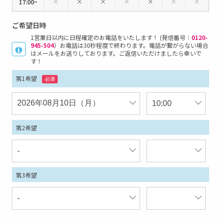
×
×
×
×
×
×
×
17:00~
ご希望日時
1営業日以内に日程確定のお電話をいたします！ (発信番号：
0120-
945-504
）お電話は30秒程度で終わります。電話が繋がらない場合
はメールをお送りしております。ご返信いただけましたら幸いで
す！
第1希望
必須
第2希望
第3希望