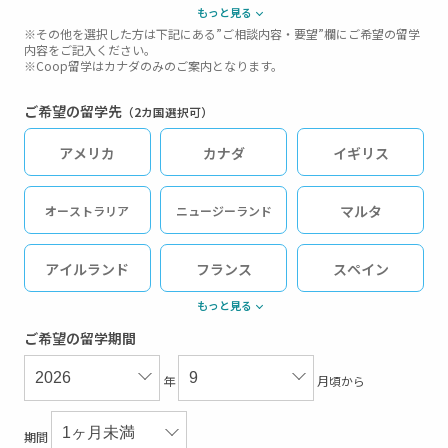
もっと見る
中高生ジュニア留学（短期）
※その他を選択した方は下記にある”ご相談内容・要望”欄にご希望の留学
内容をご記入ください。
※Coop留学はカナダのみのご案内となります。
その他
ご希望の留学先
（2カ国選択可）
アメリカ
カナダ
イギリス
マルタ
オーストラリア
ニュージーランド
アイルランド
フランス
スペイン
もっと見る
ドイツ
オーストリア
イタリア
ご希望の留学期間
年
月頃から
フィリピン
マレーシア
シンガポール
期間
英語圏