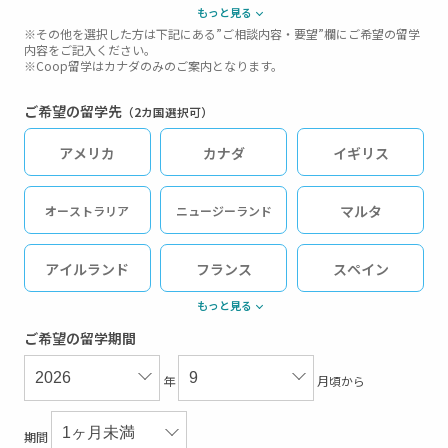
もっと見る
中高生ジュニア留学（短期）
※その他を選択した方は下記にある”ご相談内容・要望”欄にご希望の留学
内容をご記入ください。
※Coop留学はカナダのみのご案内となります。
その他
ご希望の留学先
（2カ国選択可）
アメリカ
カナダ
イギリス
マルタ
オーストラリア
ニュージーランド
アイルランド
フランス
スペイン
もっと見る
ドイツ
オーストリア
イタリア
ご希望の留学期間
年
月頃から
フィリピン
マレーシア
シンガポール
期間
英語圏