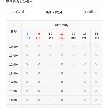
空き枠カレンダー
8/8〜8/14
← 前の週
次の週 →
2026年8月
日時
8
9
10
11
12
13
14
（土）
（日）
（月）
（祝）
（水）
（木）
（金）
×
×
×
×
×
×
×
10:00~
×
×
×
×
×
×
×
11:00~
×
×
×
×
×
×
×
12:00~
×
×
×
×
×
×
×
13:00~
×
×
×
×
×
×
×
14:00~
×
×
×
×
×
×
×
15:00~
×
×
×
×
×
×
×
16:00~