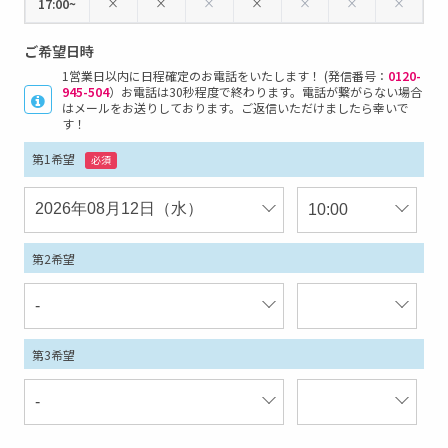
×
×
×
×
×
×
×
17:00~
ご希望日時
1営業日以内に日程確定のお電話をいたします！ (発信番号：
0120-
945-504
）お電話は30秒程度で終わります。電話が繋がらない場合
はメールをお送りしております。ご返信いただけましたら幸いで
す！
第1希望
必須
第2希望
第3希望