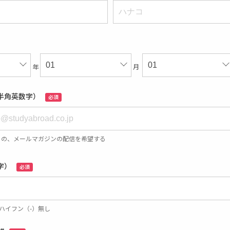
年
月
半角英数字）
必須
らの、メールマガジンの配信を希望する
字）
必須
 ※ハイフン（-）無し