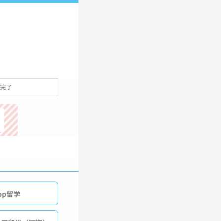
完了
op留学