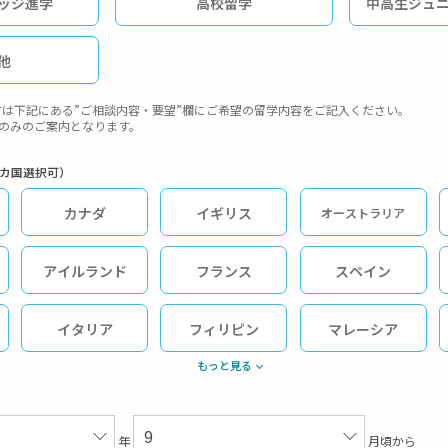
ッジ進学
高校留学
中高生ジュ
他
は下記にある”ご相談内容・要望”欄にご希望の留学内容をご記入ください。
ダのみのご案内となります。
2カ国選択可）
カナダ
イギリス
オーストラリア
アイルランド
フランス
スペイン
イタリア
フィリピン
マレーシア
もっと見る
年
月頃から