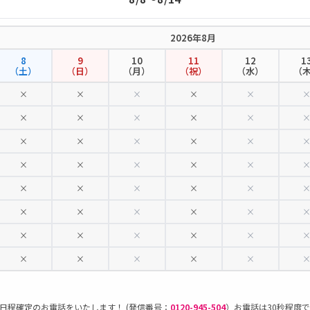
2026年8月
8
9
10
11
12
1
（土）
（日）
（月）
（祝）
（水）
（
×
×
×
×
×
×
×
×
×
×
×
×
×
×
×
×
×
×
×
×
×
×
×
×
×
×
×
×
×
×
×
×
×
×
×
×
×
×
×
×
日程確定のお電話をいたします！ (発信番号：
0120-945-504
）お電話は30秒程度