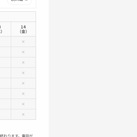
3
14
木）
（金）
×
×
×
×
×
×
×
×
×
×
×
×
×
×
×
×
で終わります。電話が