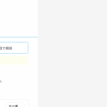
話で相談
す。
次の週 →