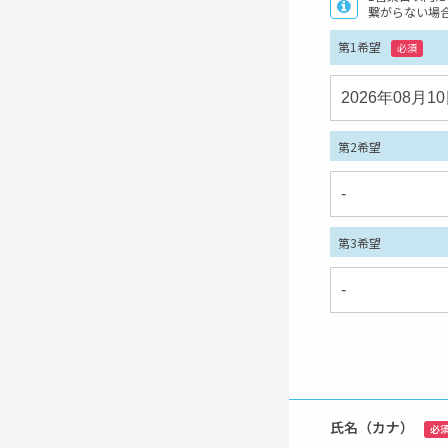
繋がらない場
第1希望
必須
第2希望
第3希望
氏名（カナ）
必