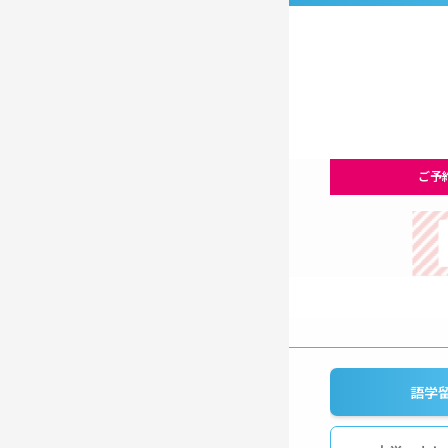
ご予
語学