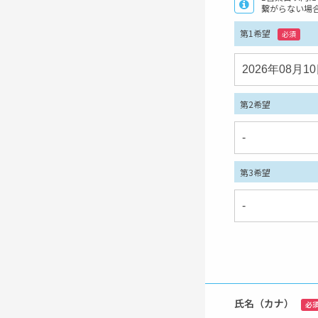
繋がらない場
第1希望
必須
第2希望
第3希望
氏名（カナ）
必