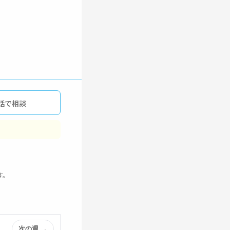
話で相談
す。
次の週 →