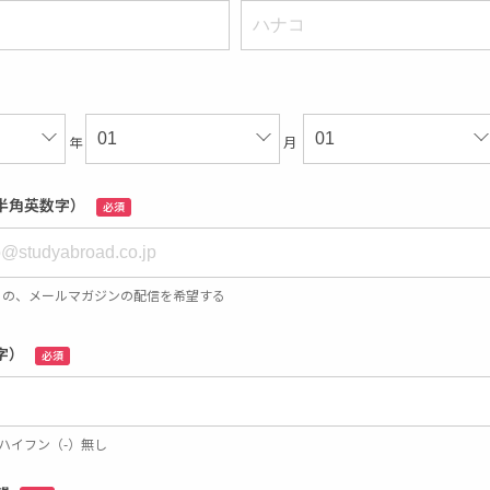
年
月
半角英数字）
必須
らの、メールマガジンの配信を希望する
字）
必須
 ※ハイフン（-）無し