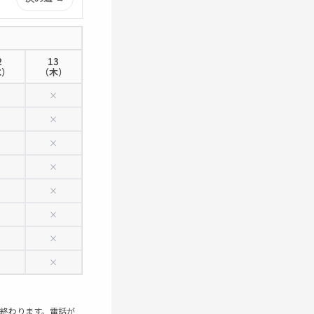
2
13
水）
（木）
×
×
×
×
×
×
×
×
×
×
×
×
×
×
×
×
で終わります。電話が