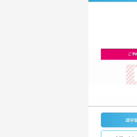
ご予
語学