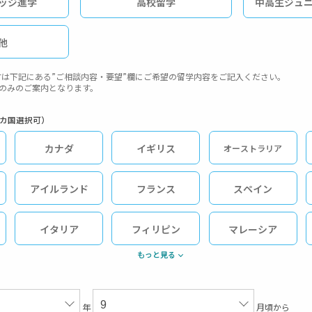
ッジ進学
高校留学
中高生ジュ
他
は下記にある”ご相談内容・要望”欄にご希望の留学内容をご記入ください。
ダのみのご案内となります。
2カ国選択可）
カナダ
イギリス
オーストラリア
アイルランド
フランス
スペイン
イタリア
フィリピン
マレーシア
もっと見る
年
月頃から