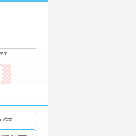
完了
op留学