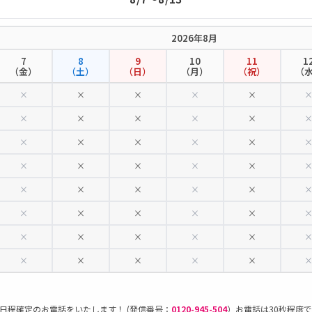
2026年8月
7
8
9
10
11
1
（金）
（土）
（日）
（月）
（祝）
（
×
×
×
×
×
×
×
×
×
×
×
×
×
×
×
×
×
×
×
×
×
×
×
×
×
×
×
×
×
×
×
×
×
×
×
×
×
×
×
×
日程確定のお電話をいたします！ (発信番号：
0120-945-504
）お電話は30秒程度