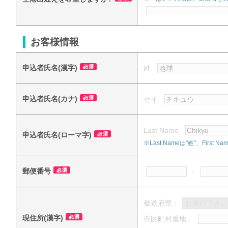
お客様情報
申込者氏名(漢字)
姓
申込者氏名(カナ)
セイ
Last Name
申込者氏名(ローマ字)
※Last Nameは”姓”、Fi
郵便番号
-
都道府県：
現住所(漢字)
市区町村番地：