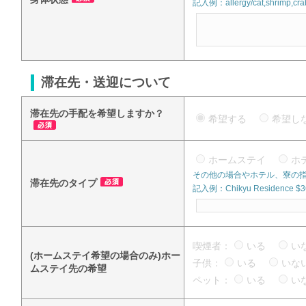
記入例：allergy/cat,shrimp,crab
滞在先・送迎について
滞在先の手配を希望しますか？
希望する
希望
ホームステイ
ホ
その他の場合やホテル、寮の
滞在先のタイプ
記入例：Chikyu Residence $360
喫煙者：
いる
い
(ホームステイ希望の場合のみ)ホー
子供：
いる
い
ムステイ先の希望
ペット：
いる
い