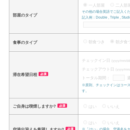
一人部屋
二人
その他の場合英語でご記入く
部屋のタイプ
記入例：Double , Triple , Studi
朝食つき
朝夕
食事のタイプ
チェックイン日
(yyyy/mm/dd
チェックアウト日
(yyyy/mm
滞在希望日程
トータル期間：
※原則、チェックインはコース
す。
ご自身は喫煙しますか?
はい
いいえ
はい
いいえ
空港出迎えを希望しますか?
※「はい」の場合、空港名を