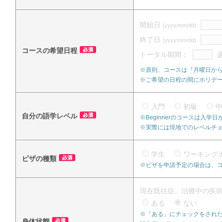
開始日
(yyyy/mm/dd)
終了日
(yyyy/mm/dd)
コースの希望日程
トータル期間：
※原則、コースは『月曜日か
※ご希望の日程の間にホリデ
入門
初級
自分の語学レベル
※Beginnerのコースは入
※実際には現地でのレベルチ
学生
ワーキング
ビザの種類
※ビザを申請予定の場合は、
現在既往症、治療中の疾
ある
ない
※「ある」にチェックをされた
身体状態