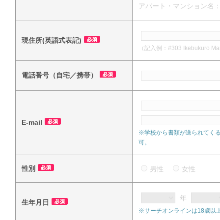
アパート・マンション名
現住所(英語式表記)
（記入例：#303 Ikebukuro Mansi
電話番号（自宅／携帯）
E-mail
※学校から書類が送られてく
可。
性別
男性
女性
年
生年月日
※サーチオンラインは18歳以