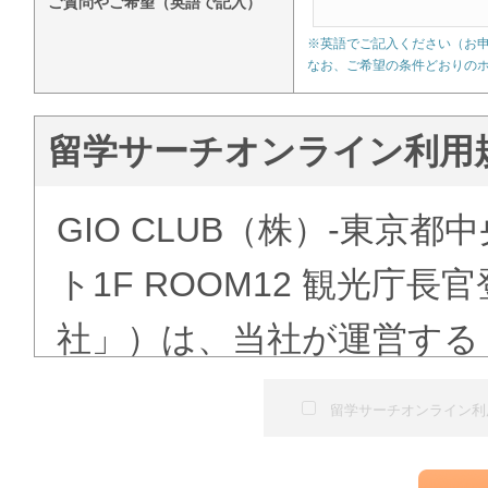
ご質問やご希望（英語で記入）
※英語でご記入ください（お
なお、ご希望の条件どおりの
留学サーチオンライン利用
GIO CLUB（株）-東京都
ト1F ROOM12 観光庁
社」）は、当社が運営する
ある「語学学校検索」（以
留学サーチオンライン利
にて提供する留学予約サー