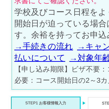
求書にてご確認ください。
学校及びコース日程をよ
開始日が迫っている場合
す。余裕を持ってお申込
→手続きの流れ
→キャ
払いについて
→対象年
【申し込み期限】ビザ不要：
必要：コース開始日の2～3
STEP1 お客様情報入力
ST