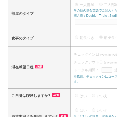
一人部屋
二人
その他の場合英語でご記入く
部屋のタイプ
記入例：Double , Triple , Studi
朝食つき
朝夕
食事のタイプ
チェックイン日
(yyyy/mm/dd
チェックアウト日
(yyyy/mm
滞在希望日程
トータル期間：
※原則、チェックインはコース
す。
ご自身は喫煙しますか?
はい
いいえ
はい
いいえ
空港出迎えを希望しますか?
※「はい」の場合、空港名を