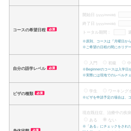
開始日
(yyyy/mm/dd)
終了日
(yyyy/mm/dd)
コースの希望日程
トータル期間：
※原則、コースは『月曜日か
※ご希望の日程の間にホリデ
入門
初級
自分の語学レベル
※Beginnerのコースは入
※実際には現地でのレベルチ
学生
ワーキング
ビザの種類
※ビザを申請予定の場合は、
現在既往症、治療中の疾
ある
ない
※「ある」にチェックをされた
身体状態