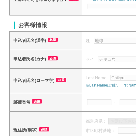
お客様情報
申込者氏名(漢字)
姓
申込者氏名(カナ)
セイ
Last Name
申込者氏名(ローマ字)
※Last Nameは”姓”、Fi
郵便番号
-
都道府県：
現住所(漢字)
市区町村番地：