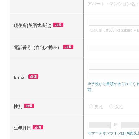
アパート・マンション名
現住所(英語式表記)
（記入例：#303 Ikebukuro Mansi
電話番号（自宅／携帯）
E-mail
※学校から書類が送られてく
可。
性別
男性
女性
年
生年月日
※サーチオンラインは18歳以