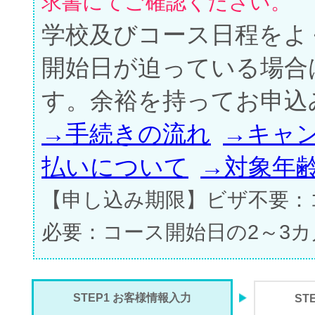
求書にてご確認ください。
学校及びコース日程をよ
開始日が迫っている場合
す。余裕を持ってお申込
→手続きの流れ
→キャ
払いについて
→対象年
【申し込み期限】ビザ不要：
必要：コース開始日の2～3
STEP1 お客様情報入力
ST