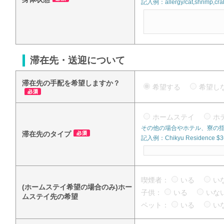
記入例：allergy/cat,shrimp,crab
滞在先・送迎について
滞在先の手配を希望しますか？
希望する
希望
ホームステイ
ホ
その他の場合やホテル、寮の
滞在先のタイプ
記入例：Chikyu Residence $360
喫煙者：
いる
い
(ホームステイ希望の場合のみ)ホー
子供：
いる
い
ムステイ先の希望
ペット：
いる
い