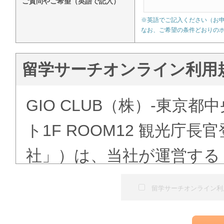
ご質問やご希望（英語で記入）
※英語でご記入ください（お
なお、ご希望の条件どおりの
留学サーチオンライン利用
GIO CLUB（株）-東京都
ト1F ROOM12 観光庁
社」）は、当社が運営する
ある「語学学校検索」（以
留学サーチオンライン利
にて提供する留学予約サー