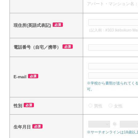
アパート・マンション名
現住所(英語式表記)
（記入例：#303 Ikebukuro Mansi
電話番号（自宅／携帯）
E-mail
※学校から書類が送られてく
可。
性別
男性
女性
年
生年月日
※サーチオンラインは18歳以