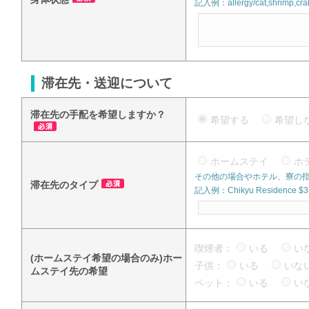
記入例：allergy/cat,shrimp,crab
滞在先・送迎について
滞在先の手配を希望しますか？
希望する
希望
ホームステイ
ホ
その他の場合やホテル、寮の
滞在先のタイプ
記入例：Chikyu Residence $360
喫煙者：
いる
い
(ホームステイ希望の場合のみ)ホー
子供：
いる
い
ムステイ先の希望
ペット：
いる
い