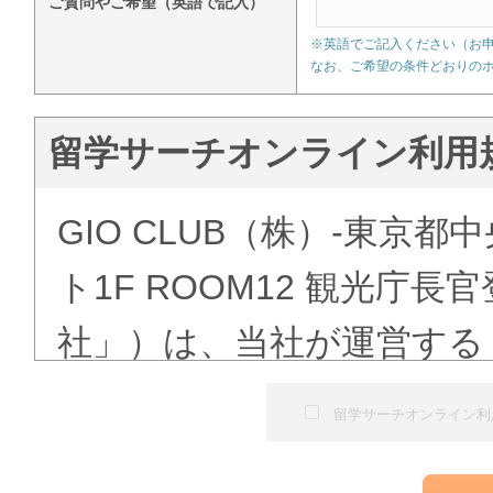
ご質問やご希望（英語で記入）
※英語でご記入ください（お
なお、ご希望の条件どおりの
留学サーチオンライン利用
GIO CLUB（株）-東京都
ト1F ROOM12 観光庁
社」）は、当社が運営する
ある「語学学校検索」（以
留学サーチオンライン利
にて提供する留学予約サー