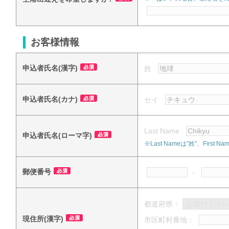
お客様情報
申込者氏名(漢字)
姓
申込者氏名(カナ)
セイ
Last Name
申込者氏名(ローマ字)
※Last Nameは”姓”、Fi
郵便番号
-
都道府県：
現住所(漢字)
市区町村番地：