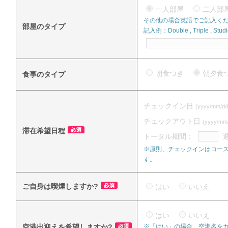
一人部屋
二人
その他の場合英語でご記入く
部屋のタイプ
記入例：Double , Triple , Studi
朝食つき
朝夕
食事のタイプ
チェックイン日
(yyyy/mm/dd
チェックアウト日
(yyyy/mm
滞在希望日程
トータル期間：
※原則、チェックインはコース
す。
ご自身は喫煙しますか?
はい
いいえ
はい
いいえ
空港出迎えを希望しますか?
※「はい」の場合、空港名を