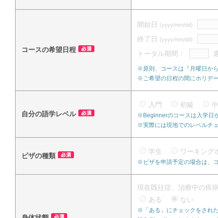
開始日
(yyyy/mm/dd)
終了日
(yyyy/mm/dd)
コースの希望日程
トータル期間：
※原則、コースは『月曜日か
※ご希望の日程の間にホリデ
入門
初級
自分の語学レベル
※Beginnerのコースは入
※実際には現地でのレベルチ
学生
ワーキング
ビザの種類
※ビザを申請予定の場合は、
現在既往症、治療中の疾
ある
ない
※「ある」にチェックをされた
身体状態