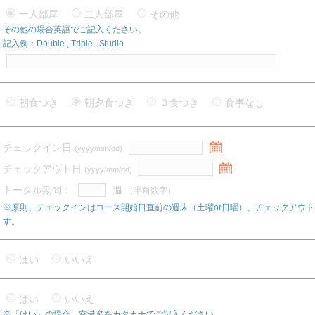
一人部屋
二人部屋
その他
その他の場合英語でご記入ください。
記入例：Double , Triple , Studio
朝食つき
朝夕食つき
３食つき
食事なし
チェックイン日
(yyyy/mm/dd)
チェックアウト日
(yyyy/mm/dd)
トータル期間：
週
（半角数字）
※原則、チェックインはコース開始日直前の週末（土曜or日曜）、チェックアウト
す。
はい
いいえ
はい
いいえ
※「はい」の場合、空港名をカタカナでご記入ください。