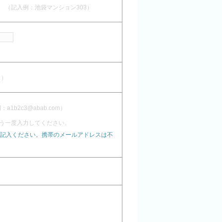
（記入例：池袋マンション303）
し）
1b2c3@abab.com）
う一度入力してください。
記入ください。携帯のメールアドレスは不