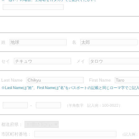
姓
名
セイ
メイ
Last Name
First Name
※Last Nameは”姓”、First Nameは”名”をパスポートの記載と同じローマ字でご
-
（半角数字 記入例：100-0022）
都道府県：
市区町村番地：
（記入例：