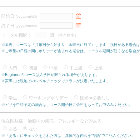
開始日
(yyyy/mm/dd)
終了日
(yyyy/mm/dd)
トータル期間：
週
（半角数字）
※原則、コースは『月曜日から始まり、金曜日に終了』します（祝日がある場合は
※ご希望の日程の間にホリデーが含まれる場合は、トータル期間が短くなる場合が
入門
初級
中級
中上級
上級
※Beginnerのコースは入学日が限られる場合があります。
※実際には現地でのレベルチェックでクラスが決定いたします。
学生
ワーキングホリデー
観光or必要なし
※ビザを申請予定の場合は、コース開始日に余裕をもってお申込みください。
現在既往症、治療中の疾病、アレルギーなどがある
ある
ない
※「ある」にチェックをされた方は、具体的な内容を”英語”でご記入ください。