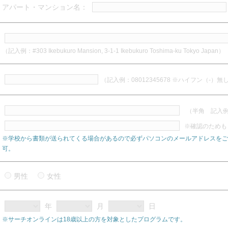
アパート・マンション名：
（記入例：#303 Ikebukuro Mansion, 3-1-1 Ikebukuro Toshima-ku Tokyo Japan）
（記入例：08012345678 ※ハイフン（-）無
（半角 記入例：a
※確認のためも
※学校から書類が送られてくる場合があるので必ずパソコンのメールアドレスをご
可。
男性
女性
年
月
日
※サーチオンラインは18歳以上の方を対象としたプログラムです。