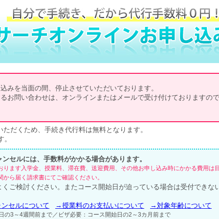
し込みを当面の間、停止させていただいております。
するお問い合わせは、オンラインまたはメールで受け付けておりますの
いただくため、手続き代行料は無料となります。
す。
ャンセルには、手数料がかかる場合があります。
おります入学金、授業料、滞在費、送迎費用、その他お申し込み時にかかる費用は
関から届く請求書にてご確認ください。
よくご検討ください。またコース開始日が迫っている場合は受付できな
ャンセルについて
→授業料のお支払いについて
→対象年齢について
日の3～4週間前まで／ビザ必要：コース開始日の2～3カ月前まで