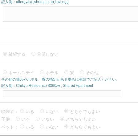
記入例：allergy/cat,shrimp,crab,kiwi,egg
希望する
希望しない
ホームステイ
ホテル
寮
その他
その他の場合やホテル、寮の指定がある場合は英語でご記入ください。
記入例：Chikyu Residence $360/w , Shared Apartment
喫煙者：
いる
いない
どちらでもよい
子供：
いる
いない
どちらでもよい
ペット：
いる
いない
どちらでもよい