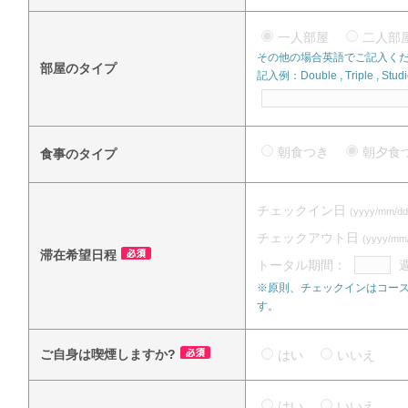
一人部屋
二人
その他の場合英語でご記入く
部屋のタイプ
記入例：Double , Triple , Studi
朝食つき
朝夕
食事のタイプ
チェックイン日
(yyyy/mm/dd
チェックアウト日
(yyyy/mm
滞在希望日程
トータル期間：
※原則、チェックインはコース
す。
ご自身は喫煙しますか?
はい
いいえ
はい
いいえ