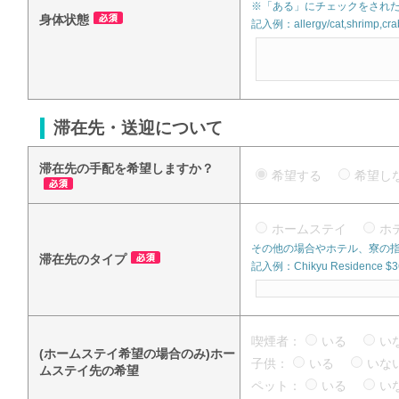
※「ある」にチェックをされた
身体状態
記入例：allergy/cat,shrimp,crab
滞在先・送迎について
滞在先の手配を希望しますか？
希望する
希望
ホームステイ
ホ
その他の場合やホテル、寮の
滞在先のタイプ
記入例：Chikyu Residence $360
喫煙者：
いる
い
(ホームステイ希望の場合のみ)ホー
子供：
いる
い
ムステイ先の希望
ペット：
いる
い