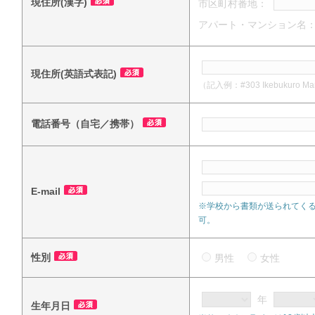
現住所(漢字)
市区町村番地：
アパート・マンション名
現住所(英語式表記)
（記入例：#303 Ikebukuro Mansi
電話番号（自宅／携帯）
E-mail
※学校から書類が送られてく
可。
性別
男性
女性
年
生年月日