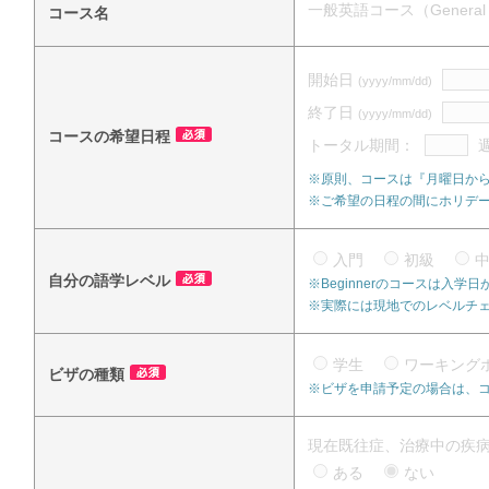
一般英語コース（General E
コース名
開始日
(yyyy/mm/dd)
終了日
(yyyy/mm/dd)
コースの希望日程
トータル期間：
※原則、コースは『月曜日か
※ご希望の日程の間にホリデ
入門
初級
自分の語学レベル
※Beginnerのコースは入
※実際には現地でのレベルチ
学生
ワーキング
ビザの種類
※ビザを申請予定の場合は、
現在既往症、治療中の疾
ある
ない