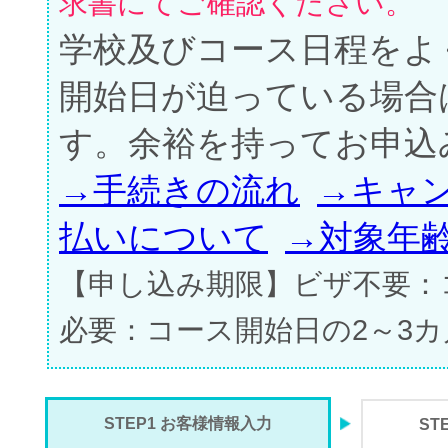
求書にてご確認ください。
学校及びコース日程をよ
開始日が迫っている場合
す。余裕を持ってお申込
→手続きの流れ
→キャ
払いについて
→対象年
【申し込み期限】ビザ不要：
必要：コース開始日の2～3
STEP1 お客様情報入力
ST