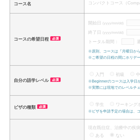
コンパクトコース（Compact
コース名
開始日
(yyyy/mm/dd)
終了日
(yyyy/mm/dd)
コースの希望日程
トータル期間：
※原則、コースは『月曜日か
※ご希望の日程の間にホリデ
入門
初級
自分の語学レベル
※Beginnerのコースは入
※実際には現地でのレベルチ
学生
ワーキング
ビザの種類
※ビザを申請予定の場合は、
現在既往症、治療中の疾
ある
ない