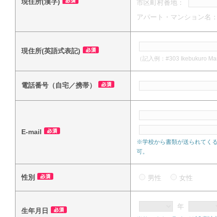
現住所(漢字)
市区町村番地：
アパート・マンション名
現住所(英語式表記)
（記入例：#303 Ikebukuro Mansi
電話番号（自宅／携帯）
E-mail
※学校から書類が送られてく
可。
性別
男性
女性
年
生年月日