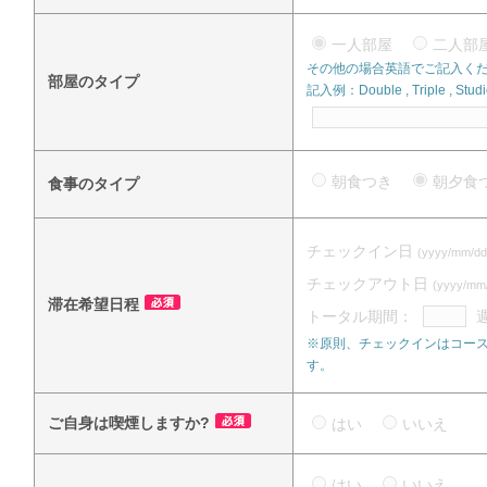
一人部屋
二人
その他の場合英語でご記入く
部屋のタイプ
記入例：Double , Triple , Studi
朝食つき
朝夕
食事のタイプ
チェックイン日
(yyyy/mm/dd
チェックアウト日
(yyyy/mm
滞在希望日程
トータル期間：
※原則、チェックインはコース
す。
ご自身は喫煙しますか?
はい
いいえ
はい
いいえ