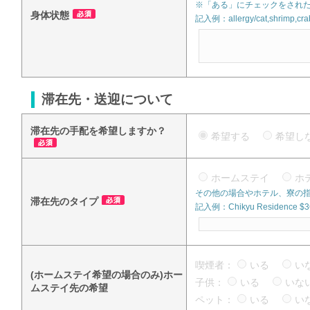
※「ある」にチェックをされた
身体状態
記入例：allergy/cat,shrimp,crab
滞在先・送迎について
滞在先の手配を希望しますか？
希望する
希望
ホームステイ
ホ
その他の場合やホテル、寮の
滞在先のタイプ
記入例：Chikyu Residence $360
喫煙者：
いる
い
(ホームステイ希望の場合のみ)ホー
子供：
いる
い
ムステイ先の希望
ペット：
いる
い