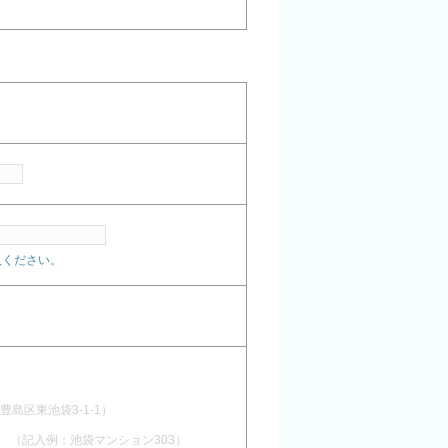
記入ください。
豊島区東池袋3-1-1）
（記入例：池袋マンション303）