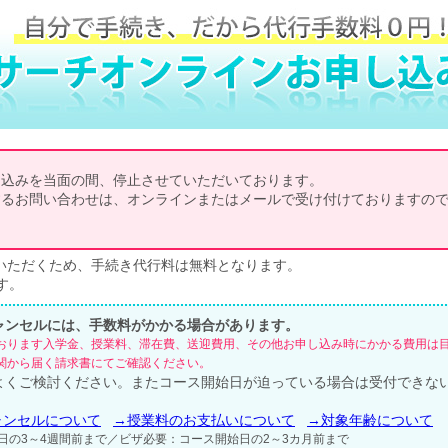
し込みを当面の間、停止させていただいております。
するお問い合わせは、オンラインまたはメールで受け付けておりますの
いただくため、手続き代行料は無料となります。
す。
ャンセルには、手数料がかかる場合があります。
おります入学金、授業料、滞在費、送迎費用、その他お申し込み時にかかる費用は
関から届く請求書にてご確認ください。
よくご検討ください。またコース開始日が迫っている場合は受付できな
ャンセルについて
→授業料のお支払いについて
→対象年齢について
日の3～4週間前まで／ビザ必要：コース開始日の2～3カ月前まで