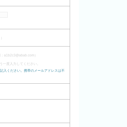
し）
1b2c3@abab.com）
う一度入力してください。
記入ください。携帯のメールアドレスは不