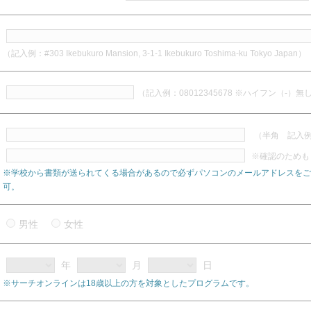
（記入例：#303 Ikebukuro Mansion, 3-1-1 Ikebukuro Toshima-ku Tokyo Japan）
（記入例：08012345678 ※ハイフン（-）無
（半角 記入例：a
※確認のためも
※学校から書類が送られてくる場合があるので必ずパソコンのメールアドレスをご
可。
男性
女性
年
月
日
※サーチオンラインは18歳以上の方を対象としたプログラムです。