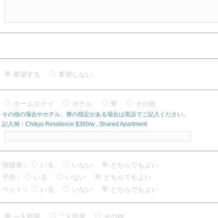
希望する
希望しない
ホームステイ
ホテル
寮
その他
その他の場合やホテル、寮の指定がある場合は英語でご記入ください。
記入例：Chikyu Residence $360/w , Shared Apartment
喫煙者：
いる
いない
どちらでもよい
子供：
いる
いない
どちらでもよい
ペット：
いる
いない
どちらでもよい
一人部屋
二人部屋
その他