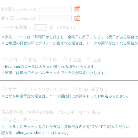
開始日
(yyyy/mm/dd)
終了日
(yyyy/mm/dd)
トータル期間：
週
（半角数字）
※原則、コースは『月曜日から始まり、金曜日に終了』します（祝日がある場合は
※ご希望の日程の間にホリデーが含まれる場合は、トータル期間が短くなる場合が
入門
初級
中級
中上級
上級
※Beginnerのコースは入学日が限られる場合があります。
※実際には現地でのレベルチェックでクラスが決定いたします。
学生
ワーキングホリデー
観光or必要なし
※ビザを申請予定の場合は、コース開始日に余裕をもってお申込みください。
現在既往症、治療中の疾病、アレルギーなどがある
ある
ない
※「ある」にチェックをされた方は、具体的な内容を”英語”でご記入ください。
記入例：allergy/cat,shrimp,crab,kiwi,egg