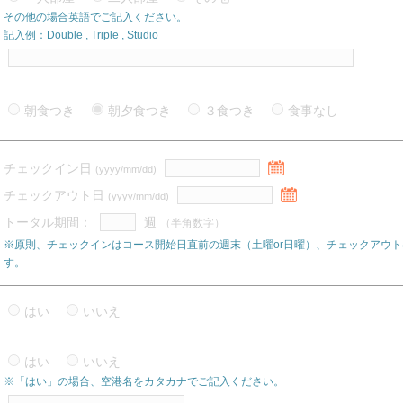
その他の場合英語でご記入ください。
記入例：Double , Triple , Studio
朝食つき
朝夕食つき
３食つき
食事なし
チェックイン日
(yyyy/mm/dd)
チェックアウト日
(yyyy/mm/dd)
トータル期間：
週
（半角数字）
※原則、チェックインはコース開始日直前の週末（土曜or日曜）、チェックアウト
す。
はい
いいえ
はい
いいえ
※「はい」の場合、空港名をカタカナでご記入ください。