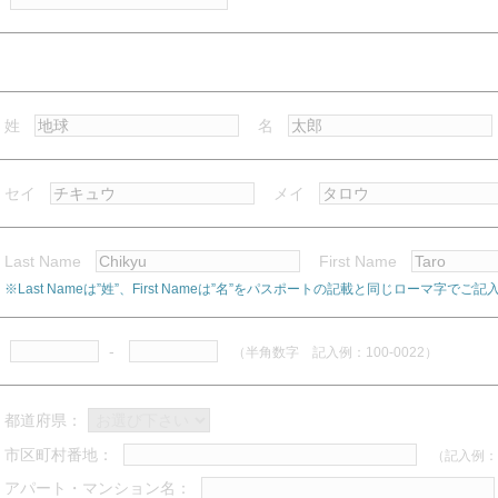
姓
名
セイ
メイ
Last Name
First Name
※Last Nameは”姓”、First Nameは”名”をパスポートの記載と同じローマ字でご
-
（半角数字 記入例：100-0022）
都道府県：
市区町村番地：
（記入例：
アパート・マンション名：