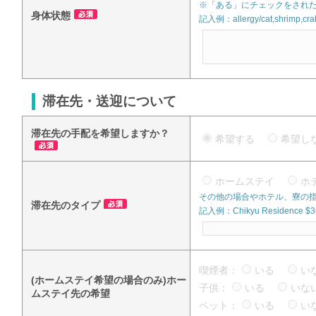
※「ある」にチェックをされた
身体状態
記入例：allergy/cat,shrimp,crab
滞在先・送迎について
滞在先の手配を希望しますか？
希望する
希望
ホームステイ
ホ
その他の場合やホテル、寮の
滞在先のタイプ
記入例：Chikyu Residence $360
喫煙者：
いる
い
(ホームステイ希望の場合のみ)ホー
子供：
いる
い
ムステイ先の希望
ペット：
いる
い