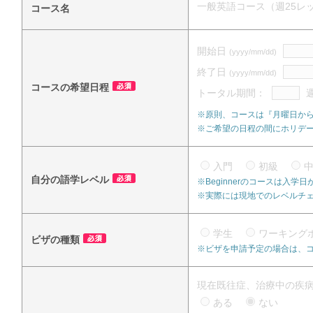
一般英語コース（週25レッスン）（
コース名
開始日
(yyyy/mm/dd)
終了日
(yyyy/mm/dd)
コースの希望日程
トータル期間：
※原則、コースは『月曜日か
※ご希望の日程の間にホリデ
入門
初級
自分の語学レベル
※Beginnerのコースは入
※実際には現地でのレベルチ
学生
ワーキング
ビザの種類
※ビザを申請予定の場合は、
現在既往症、治療中の疾
ある
ない