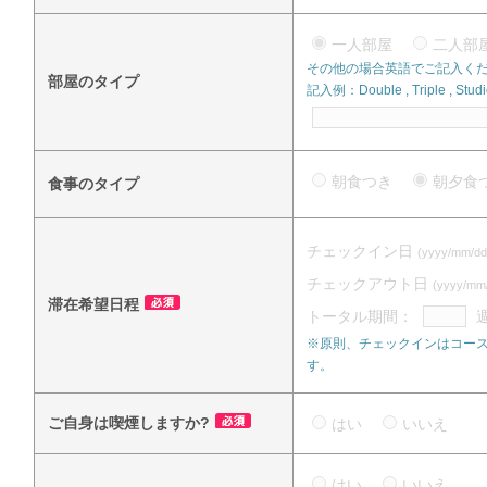
一人部屋
二人
その他の場合英語でご記入く
部屋のタイプ
記入例：Double , Triple , Studi
朝食つき
朝夕
食事のタイプ
チェックイン日
(yyyy/mm/dd
チェックアウト日
(yyyy/mm
滞在希望日程
トータル期間：
※原則、チェックインはコース
す。
ご自身は喫煙しますか?
はい
いいえ
はい
いいえ