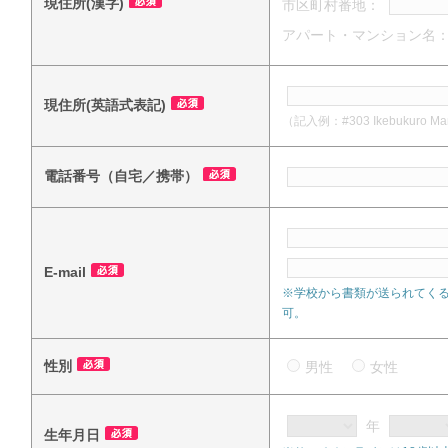
現住所(漢字)
市区町村番地：
アパート・マンション名
現住所(英語式表記)
（記入例：#303 Ikebukuro Mansi
電話番号（自宅／携帯）
E-mail
※学校から書類が送られてく
可。
性別
男性
女性
年
生年月日