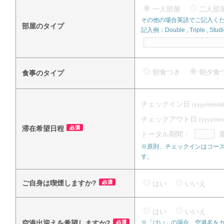
一人部屋
二人
その他の場合英語でご記入く
部屋のタイプ
記入例：Double , Triple , Studi
朝食つき
朝夕
食事のタイプ
チェックイン日
(yyyy/mm/dd
チェックアウト日
(yyyy/mm
滞在希望日程
トータル期間：
※原則、チェックインはコース
す。
ご自身は喫煙しますか?
はい
いいえ
はい
いいえ
空港出迎えを希望しますか?
※「はい」の場合、空港名を