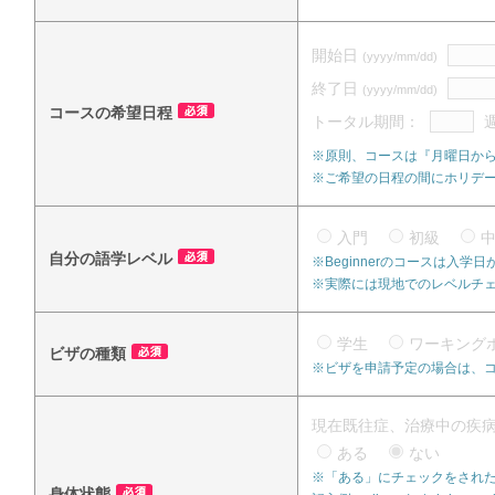
開始日
(yyyy/mm/dd)
終了日
(yyyy/mm/dd)
コースの希望日程
トータル期間：
※原則、コースは『月曜日か
※ご希望の日程の間にホリデ
入門
初級
自分の語学レベル
※Beginnerのコースは入
※実際には現地でのレベルチ
学生
ワーキング
ビザの種類
※ビザを申請予定の場合は、
現在既往症、治療中の疾
ある
ない
※「ある」にチェックをされた
身体状態