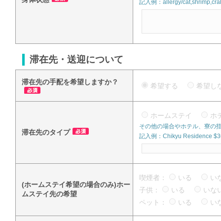
記入例：allergy/cat,shrimp,crab
滞在先・送迎について
滞在先の手配を希望しますか？
希望する
希望
ホームステイ
ホ
その他の場合やホテル、寮の
滞在先のタイプ
記入例：Chikyu Residence $360
喫煙者：
いる
い
(ホームステイ希望の場合のみ)ホー
子供：
いる
い
ムステイ先の希望
ペット：
いる
い