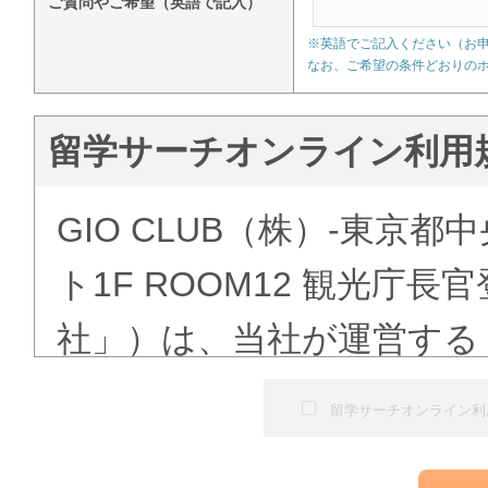
ご質問やご希望（英語で記入）
※英語でご記入ください（お
なお、ご希望の条件どおりの
留学サーチオンライン利用
GIO CLUB（株）-東京都
ト1F ROOM12 観光庁
社」）は、当社が運営する
ある「語学学校検索」（以
留学サーチオンライン利
にて提供する留学予約サー