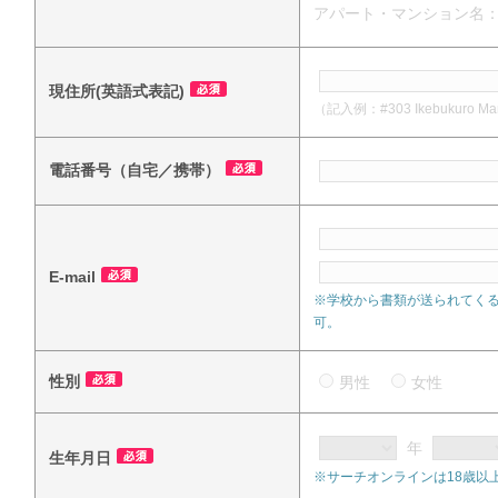
アパート・マンション名
現住所(英語式表記)
（記入例：#303 Ikebukuro Mansi
電話番号（自宅／携帯）
E-mail
※学校から書類が送られてく
可。
性別
男性
女性
年
生年月日
※サーチオンラインは18歳以