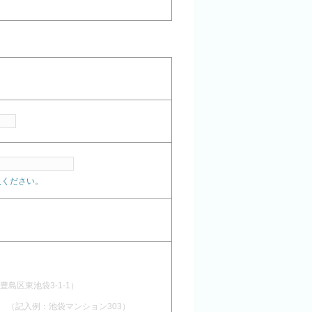
記入ください。
豊島区東池袋3-1-1）
（記入例：池袋マンション303）