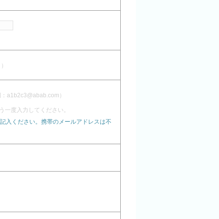
し）
1b2c3@abab.com）
う一度入力してください。
記入ください。携帯のメールアドレスは不