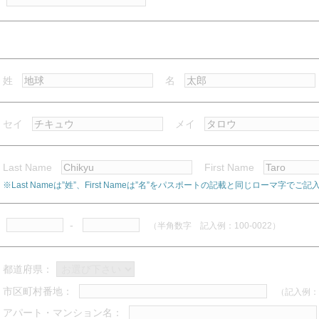
姓
名
セイ
メイ
Last Name
First Name
※Last Nameは”姓”、First Nameは”名”をパスポートの記載と同じローマ字でご
-
（半角数字 記入例：100-0022）
都道府県：
市区町村番地：
（記入例：
アパート・マンション名：