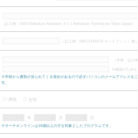
（記入例：#303 Ikebukuro Mansion, 3-1-1 Ikebukuro Toshima-ku Tokyo Japan）
（記入例：08012345678 ※ハイフン（-）無
（半角 記入例：a
※確認のためも
※学校から書類が送られてくる場合があるので必ずパソコンのメールアドレスをご
可。
男性
女性
年
月
日
※サーチオンラインは18歳以上の方を対象としたプログラムです。