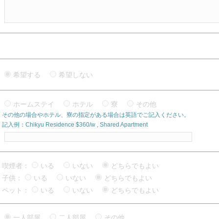
希望する
希望しない
ホームステイ
ホテル
寮
その他
その他の場合やホテル、寮の指定がある場合は英語でご記入ください。
記入例：Chikyu Residence $360/w , Shared Apartment
喫煙者：
いる
いない
どちらでもよい
子供：
いる
いない
どちらでもよい
ペット：
いる
いない
どちらでもよい
一人部屋
二人部屋
その他