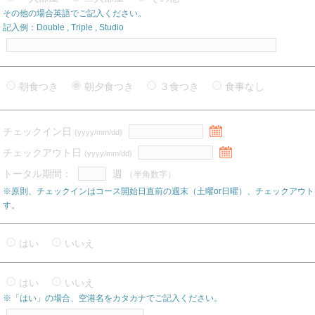
その他の場合英語でご記入ください。
記入例：Double , Triple , Studio
朝食つき
朝夕食つき
３食つき
食事なし
チェックイン日
(yyyy/mm/dd)
チェックアウト日
(yyyy/mm/dd)
トータル期間：
週
（半角数字）
※原則、チェックインはコース開始日直前の週末（土曜or日曜）、チェックアウト
す。
はい
いいえ
はい
いいえ
※「はい」の場合、空港名をカタカナでご記入ください。