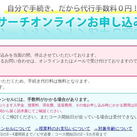
し込みを当面の間、停止させていただいております。
するお問い合わせは、オンラインまたはメールで受け付けておりますの
いただくため、手続き代行料は無料となります。
す。
ャンセルには、手数料がかかる場合があります。
おります入学金、授業料、滞在費、送迎費用、その他お申し込み時にかかる費用は
関から届く請求書にてご確認ください。
よくご検討ください。またコース開始日が迫っている場合は受付できな
ャンセルについて
→授業料のお支払いについて
→対象年齢について
日の3～4週間前まで／ビザ必要：コース開始日の2～3カ月前まで