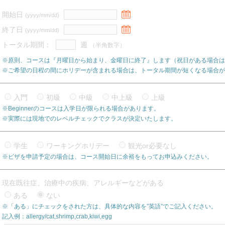
開始日
(yyyy/mm/dd)
終了日
(yyyy/mm/dd)
トータル期間：
週
（半角数字）
※原則、コースは『月曜日から始まり、金曜日に終了』します（祝日がある場合は
※ご希望の日程の間にホリデーが含まれる場合は、トータル期間が短くなる場合が
入門
初級
中級
中上級
上級
※Beginnerのコースは入学日が限られる場合があります。
※実際には現地でのレベルチェックでクラスが決定いたします。
学生
ワーキングホリデー
観光or必要なし
※ビザを申請予定の場合は、コース開始日に余裕をもってお申込みください。
現在既往症、治療中の疾病、アレルギーなどがある
ある
ない
※「ある」にチェックをされた方は、具体的な内容を”英語”でご記入ください。
記入例：allergy/cat,shrimp,crab,kiwi,egg