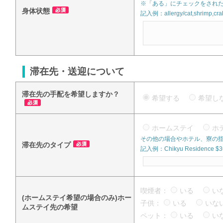
※「ある」にチェックをされた
身体状態
記入例：allergy/cat,shrimp,crab
滞在先・送迎について
滞在先の手配を希望しますか？
希望する
希望
ホームステイ
ホ
その他の場合やホテル、寮の
滞在先のタイプ
記入例：Chikyu Residence $360
喫煙者：
いる
い
(ホームステイ希望の場合のみ)ホー
子供：
いる
い
ムステイ先の希望
ペット：
いる
い