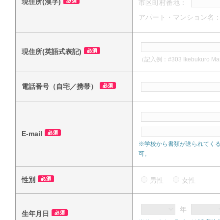
現住所(漢字)
市区町村番地：
アパート・マンション名
現住所(英語式表記)
（記入例：#303 Ikebukuro Mansi
電話番号（自宅／携帯）
E-mail
※学校から書類が送られてく
可。
性別
男性
女性
年
生年月日