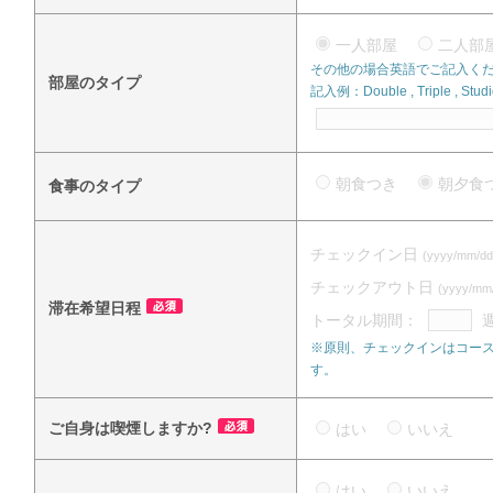
一人部屋
二人
その他の場合英語でご記入く
部屋のタイプ
記入例：Double , Triple , Studi
朝食つき
朝夕
食事のタイプ
チェックイン日
(yyyy/mm/dd
チェックアウト日
(yyyy/mm
滞在希望日程
トータル期間：
※原則、チェックインはコース
す。
ご自身は喫煙しますか?
はい
いいえ
はい
いいえ