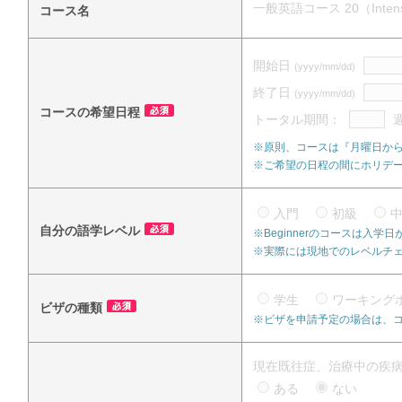
一般英語コース 20（Intensiv
コース名
開始日
(yyyy/mm/dd)
終了日
(yyyy/mm/dd)
コースの希望日程
トータル期間：
※原則、コースは『月曜日か
※ご希望の日程の間にホリデ
入門
初級
自分の語学レベル
※Beginnerのコースは入
※実際には現地でのレベルチ
学生
ワーキング
ビザの種類
※ビザを申請予定の場合は、
現在既往症、治療中の疾
ある
ない