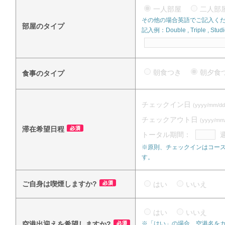
一人部屋
二人
その他の場合英語でご記入く
部屋のタイプ
記入例：Double , Triple , Studi
朝食つき
朝夕
食事のタイプ
チェックイン日
(yyyy/mm/dd
チェックアウト日
(yyyy/mm
滞在希望日程
トータル期間：
※原則、チェックインはコース
す。
ご自身は喫煙しますか?
はい
いいえ
はい
いいえ
空港出迎えを希望しますか?
※「はい」の場合、空港名を