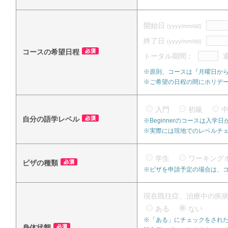
開始日
(yyyy/mm/dd)
終了日
(yyyy/mm/dd)
コースの希望日程
トータル期間：
※原則、コースは『月曜日か
※ご希望の日程の間にホリデ
入門
初級
自分の語学レベル
※Beginnerのコースは入
※実際には現地でのレベルチ
学生
ワーキング
ビザの種類
※ビザを申請予定の場合は、
現在既往症、治療中の疾
ある
ない
※「ある」にチェックをされた
身体状態