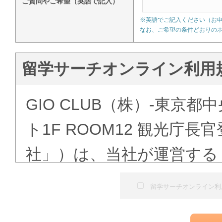
ご質問やご希望（英語で記入）
※英語でご記入ください（お
なお、ご希望の条件どおりの
留学サーチオンライン利用
GIO CLUB（株）-東京都
ト1F ROOM12 観光庁
社」）は、当社が運営する
ある「語学学校検索」（以
留学サーチオンライン利
にて提供する留学予約サー