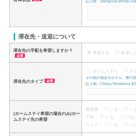
記入例：allergy/cat,shrimp,crab
滞在先・送迎について
滞在先の手配を希望しますか？
希望する
希望
ホームステイ
ホ
その他の場合やホテル、寮の
滞在先のタイプ
記入例：Chikyu Residence $360
喫煙者：
いる
い
(ホームステイ希望の場合のみ)ホー
子供：
いる
い
ムステイ先の希望
ペット：
いる
い