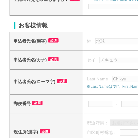
お客様情報
申込者氏名(漢字)
姓
申込者氏名(カナ)
セイ
Last Name
申込者氏名(ローマ字)
※Last Nameは”姓”、Fi
郵便番号
-
都道府県：
現住所(漢字)
市区町村番地：