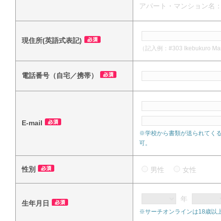
アパート・マンション名
現住所(英語式表記)
（記入例：#303 Ikebukuro Mansi
電話番号（自宅／携帯）
E-mail
※学校から書類が送られてく
可。
性別
男性
女性
年
生年月日
※サーチオンラインは18歳以