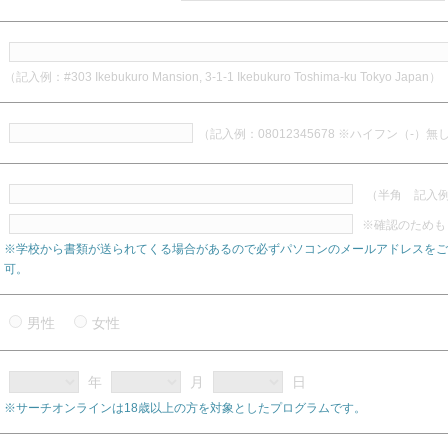
（記入例：#303 Ikebukuro Mansion, 3-1-1 Ikebukuro Toshima-ku Tokyo Japan）
（記入例：08012345678 ※ハイフン（-）無
（半角 記入例：a
※確認のためも
※学校から書類が送られてくる場合があるので必ずパソコンのメールアドレスをご
可。
男性
女性
年
月
日
※サーチオンラインは18歳以上の方を対象としたプログラムです。