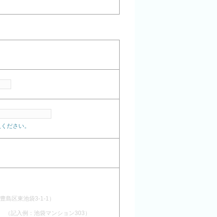
記入ください。
豊島区東池袋3-1-1）
（記入例：池袋マンション303）