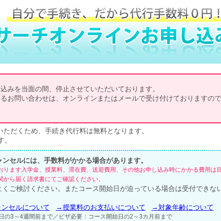
し込みを当面の間、停止させていただいております。
するお問い合わせは、オンラインまたはメールで受け付けておりますの
いただくため、手続き代行料は無料となります。
す。
ャンセルには、手数料がかかる場合があります。
おります入学金、授業料、滞在費、送迎費用、その他お申し込み時にかかる費用は
関から届く請求書にてご確認ください。
よくご検討ください。またコース開始日が迫っている場合は受付できな
ャンセルについて
→授業料のお支払いについて
→対象年齢について
日の3～4週間前まで／ビザ必要：コース開始日の2～3カ月前まで