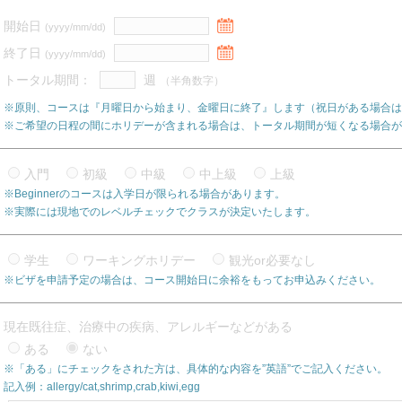
開始日
(yyyy/mm/dd)
終了日
(yyyy/mm/dd)
トータル期間：
週
（半角数字）
※原則、コースは『月曜日から始まり、金曜日に終了』します（祝日がある場合は
※ご希望の日程の間にホリデーが含まれる場合は、トータル期間が短くなる場合が
入門
初級
中級
中上級
上級
※Beginnerのコースは入学日が限られる場合があります。
※実際には現地でのレベルチェックでクラスが決定いたします。
学生
ワーキングホリデー
観光or必要なし
※ビザを申請予定の場合は、コース開始日に余裕をもってお申込みください。
現在既往症、治療中の疾病、アレルギーなどがある
ある
ない
※「ある」にチェックをされた方は、具体的な内容を”英語”でご記入ください。
記入例：allergy/cat,shrimp,crab,kiwi,egg