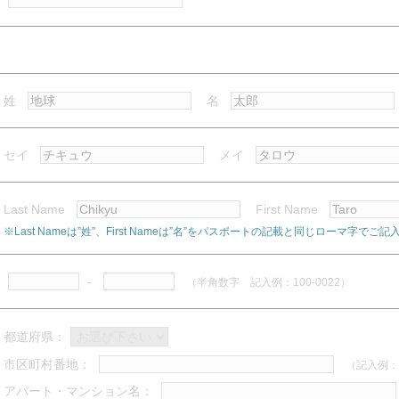
姓
名
セイ
メイ
Last Name
First Name
※Last Nameは”姓”、First Nameは”名”をパスポートの記載と同じローマ字でご
-
（半角数字 記入例：100-0022）
都道府県：
市区町村番地：
（記入例：
アパート・マンション名：