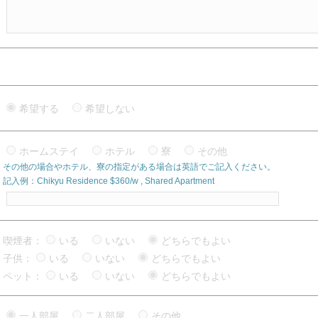
希望する
希望しない
ホームステイ
ホテル
寮
その他
その他の場合やホテル、寮の指定がある場合は英語でご記入ください。
記入例：Chikyu Residence $360/w , Shared Apartment
喫煙者：
いる
いない
どちらでもよい
子供：
いる
いない
どちらでもよい
ペット：
いる
いない
どちらでもよい
一人部屋
二人部屋
その他