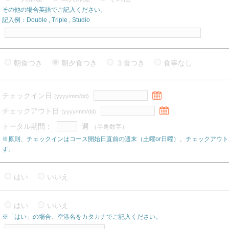
その他の場合英語でご記入ください。
記入例：Double , Triple , Studio
朝食つき
朝夕食つき
３食つき
食事なし
チェックイン日
(yyyy/mm/dd)
チェックアウト日
(yyyy/mm/dd)
トータル期間：
週
（半角数字）
※原則、チェックインはコース開始日直前の週末（土曜or日曜）、チェックアウト
す。
はい
いいえ
はい
いいえ
※「はい」の場合、空港名をカタカナでご記入ください。