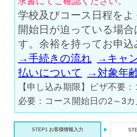
求書にてご確認ください。
学校及びコース日程をよ
開始日が迫っている場合
す。余裕を持ってお申込
→手続きの流れ
→キャ
払いについて
→対象年
【申し込み期限】ビザ不要：
必要：コース開始日の2～3
STEP1 お客様情報入力
ST