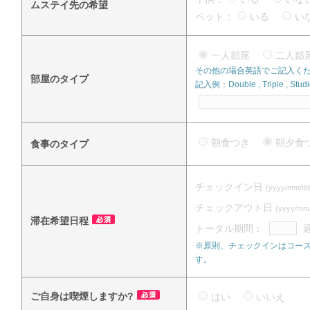
ムステイ先の希望
ペット：
いる
い
一人部屋
二人
その他の場合英語でご記入く
部屋のタイプ
記入例：Double , Triple , Studi
朝食つき
朝夕
食事のタイプ
チェックイン日
(yyyy/mm/dd
チェックアウト日
(yyyy/mm
滞在希望日程
トータル期間：
※原則、チェックインはコース
す。
ご自身は喫煙しますか?
はい
いいえ