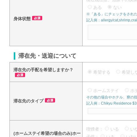
ある
ない
※「ある」にチェックをされた
身体状態
記入例：allergy/cat,shrimp,crab
滞在先・送迎について
滞在先の手配を希望しますか？
希望する
希望
ホームステイ
ホ
その他の場合やホテル、寮の
滞在先のタイプ
記入例：Chikyu Residence $360
喫煙者：
いる
い
(ホームステイ希望の場合のみ)ホー
子供：
いる
い