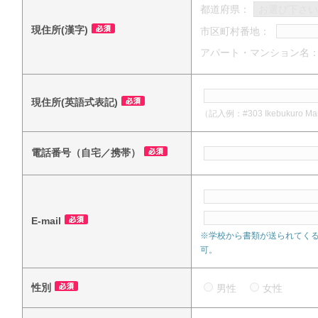
都道府県：
現住所(漢字)
市区町村番地：
アパート・マンション名
現住所(英語式表記)
（記入例：#303 Ikebukuro Mansi
電話番号（自宅／携帯）
E-mail
※学校から書類が送られてく
可。
性別
男性
女性