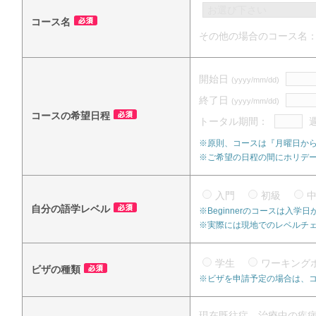
コース名
その他の場合のコース名
開始日
(yyyy/mm/dd)
終了日
(yyyy/mm/dd)
コースの希望日程
トータル期間：
※原則、コースは『月曜日か
※ご希望の日程の間にホリデ
入門
初級
自分の語学レベル
※Beginnerのコースは入
※実際には現地でのレベルチ
学生
ワーキング
ビザの種類
※ビザを申請予定の場合は、
現在既往症、治療中の疾