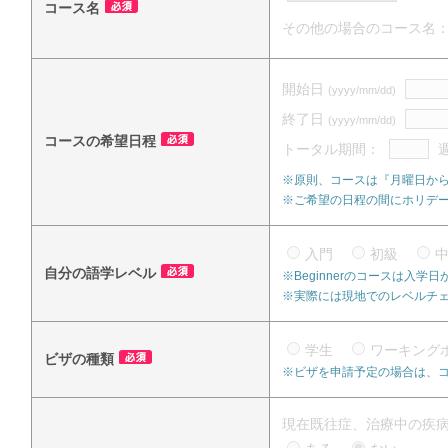
コース名
その他の場合のコース名
開始日
(yyyy/mm/dd)
終了日
(yyyy/mm/dd)
コースの希望日程
トータル期間：
※原則、コースは『月曜日か
※ご希望の日程の間にホリデ
入門
初級
自分の語学レベル
※Beginnerのコースは入
※実際には現地でのレベルチ
学生
ワーキング
ビザの種類
※ビザを申請予定の場合は、
現在既往症、治療中の疾