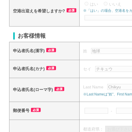
はい
いいえ
空港出迎えを希望しますか?
※「はい」の場合、空港名を
お客様情報
申込者氏名(漢字)
姓
申込者氏名(カナ)
セイ
Last Name
申込者氏名(ローマ字)
※Last Nameは”姓”、Fi
郵便番号
-
都道府県：