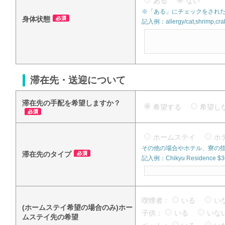
ある
ない
※「ある」にチェックをされた
身体状態
記入例：allergy/cat,shrimp,crab
滞在先・送迎について
滞在先の手配を希望しますか？
希望する
希望
ホームステイ
ホ
その他の場合やホテル、寮の
滞在先のタイプ
記入例：Chikyu Residence $360
喫煙者：
いる
い
(ホームステイ希望の場合のみ)ホー
子供：
いる
い
ムステイ先の希望