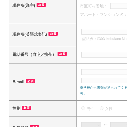
現住所(漢字)
市区町村番地：
アパート・マンション名
現住所(英語式表記)
（記入例：#303 Ikebukuro Mansi
電話番号（自宅／携帯）
E-mail
※学校から書類が送られてく
可。
性別
男性
女性
年