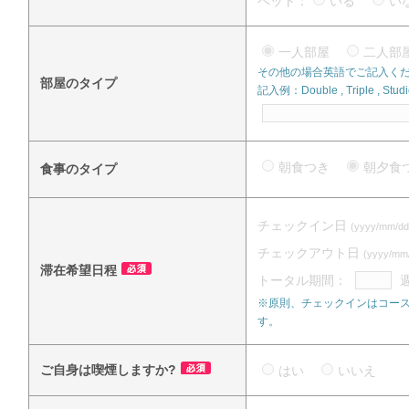
ペット：
いる
い
一人部屋
二人
その他の場合英語でご記入く
部屋のタイプ
記入例：Double , Triple , Studi
朝食つき
朝夕
食事のタイプ
チェックイン日
(yyyy/mm/dd
チェックアウト日
(yyyy/mm
滞在希望日程
トータル期間：
※原則、チェックインはコース
す。
ご自身は喫煙しますか?
はい
いいえ