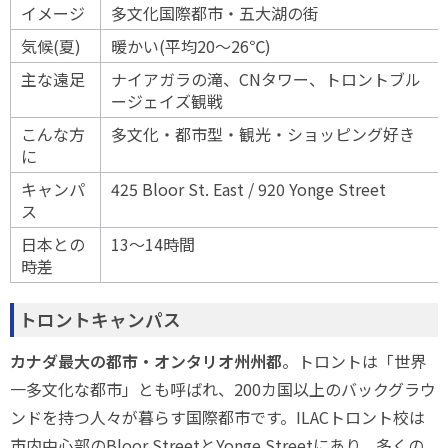
イメージ
多文化国際都市・五大湖の街
気候(夏)
暖かい(平均20〜26℃)
主な遠足
ナイアガラの滝、CNタワー、トロントブル
ージェイズ観戦
こんな方
多文化・都市型・観光・ショッピング好き
に
キャンパ
425 Bloor St. East / 920 Yonge Street
ス
日本との
13〜14時間
時差
トロントキャンパス
カナダ最大の都市・オンタリオ州州都
。トロントは「世界
一多文化な都市」とも呼ばれ、200カ国以上のバックグラウ
ンドを持つ人々が暮らす国際都市です。ILACトロント校は
市内中心部のBloor StreetとYonge Streetにあり、多くの