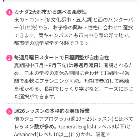
カナダ2大都市から選べる柔軟性
東のトロント(多文化都市・五大湖)と西のバンクーバ
ー(山と海)から、お子様の興味・性格に合わせて選択
できます。両キャンパスとも市内中心部の好立地で、
都市型の語学留学を体験できます。
毎週月曜日スタートで日程調整が自由自在
夏期間中(7月〜8月下旬)は
毎週月曜日
に開講されるた
め、日本の学校の夏休み期間に合わせて1週間〜4週
間で柔軟にプランニング可能。短期で参加して感触
を確かめる、長期でじっくり学ぶなど、ニーズに応じ
た選択ができます。
週26レッスンの本格的な英語授業
他のジュニアプログラム(週20〜25レッスン)と比べて
レッスン数が多め
。General English(レベル9以下)と
Advanced(レベル10以上)に分かれ、隔週で