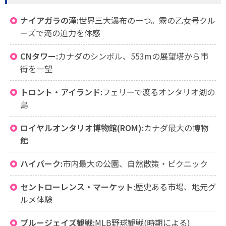
ナイアガラの滝:
世界三大瀑布の一つ。霧の乙女号クル
ーズで滝の迫力を体感
CNタワー:
カナダのシンボル、553mの展望塔から市
街を一望
トロント・アイランド:
フェリーで渡るオンタリオ湖の
島
ロイヤルオンタリオ博物館(ROM):
カナダ最大の博物
館
ハイパーク:
市内最大の公園、自然散策・ピクニック
セントローレンス・マーケット:
歴史ある市場、地元グ
ルメ体験
ブルージェイズ観戦:
MLB野球観戦(時期による)