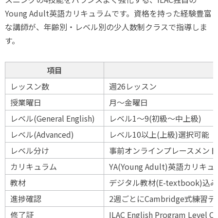
Young Adult英語カリキュラムです。資格を持った経験豊富
な講師が、年齢別・レベル別の少人数制クラスで指導しま
す。
項目
レッスン数
週26レッスン
授業曜日
月〜金曜日
レベル(General English)
レベル1〜9(初級〜中上級)
レベル(Advanced)
レベル10以上(上級)選択可能
レベル分け
事前オンラインプレースメント
カリキュラム
YA(Young Adult)英語
教材
デジタル教材(E-textbook)
進捗確認
2週ごとにCambridge式練習
修了証
ILAC English Program Leve