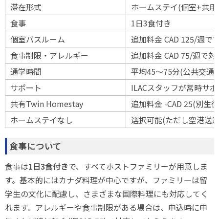
滞在形式
ホームステイ(個室+共用
食事
1日3食付き
個室バスルーム
追加料金 CAD 125/週
食事制限・アレルギー
追加料金 CAD 75/週で対
通学時間
平均45〜75分(公共交
サポート
ILACスタッフが常時サ
共有Twin Homestay
追加料金 -CAD 25(別
ホームステイなし
選択可能(ただし空港送
食事について
食事は
1日3食付き
で、すべてホストファミリーが用意しま
す。基本的にはカナダ料理が中心ですが、ファミリーは留
学生の文化に配慮し、さまざまな国際料理にも対応してく
れます。アレルギーや食事制限がある場合は、申込時に申