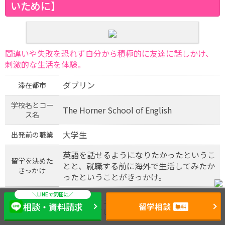
いために】
間違いや失敗を恐れず自分から積極的に友達に話しかけ、
刺激的な生活を体験。
ダブリン
滞在都市
学校名とコー
The Horner School of English
ス名
大学生
出発前の職業
英語を話せるようになりたかったというこ
留学を決めた
とと、就職する前に海外で生活してみたか
きっかけ
ったということがきっかけ。
なぜアイルラ
アイリッシュは、ホスピタリティ精神が強
相談・資料請求
留学相談
ンドを選んだ
無料
いと聞いていたので。
のか？