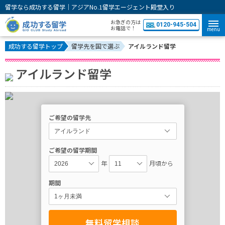
留学なら成功する留学｜アジアNo.1留学エージェント殿堂入り
お急ぎの方は
0120-945-504
お電話で！
menu
成功する留学トップ
留学先を国で選ぶ
アイルランド留学
アイルランド留学
ご希望の留学先
ご希望の留学期間
年
月頃から
期間
無料留学相談