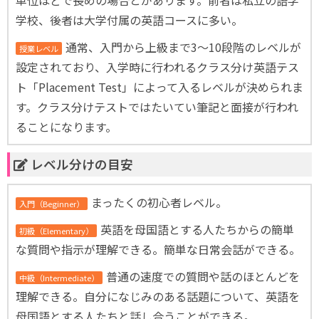
単位ほどで長めの場合とがあります。前者は私立の語学
学校、後者は大学付属の英語コースに多い。
通常、入門から上級まで3～10段階のレベルが
授業レベル
設定されており、入学時に行われるクラス分け英語テス
ト「Placement Test」によって入るレベルが決められま
す。クラス分けテストではたいてい筆記と面接が行われ
ることになります。
レベル分けの目安
まったくの初心者レベル。
入門（Beginner）
英語を母国語とする人たちからの簡単
初級（Elementary）
な質問や指示が理解できる。簡単な日常会話ができる。
普通の速度での質問や話のほとんどを
中級（Intermediate）
理解できる。自分になじみのある話題について、英語を
母国語とする人たちと話し合うことができる。