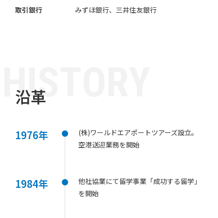
取引銀行
みずほ銀行、三井住友銀行
H
I
S
T
O
R
Y
沿革
(株)ワールドエアポートツアーズ設立。
1976年
空港送迎業務を開始
他社協業にて留学事業「成功する留学」
1984年
を開始