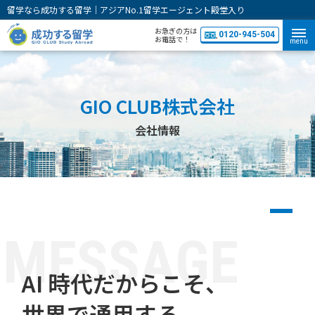
留学なら成功する留学｜アジアNo.1留学エージェント殿堂入り
お急ぎの方は
0120-945-504
お電話で！
menu
GIO CLUB株式会社
会社情報
会社情報
「金融商品の販売等に関する法律」に基づく勧誘方針
プライバシーポリシー
個人情報の取り扱いについて
プライバシーポリシー
個人情報保護方針
M
E
S
S
A
G
E
採用情報
AI 時代だからこそ、
世界で通用する