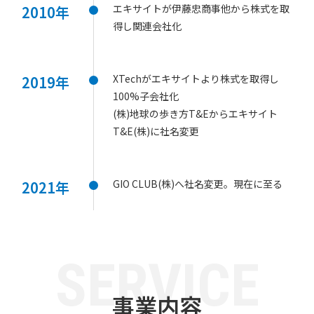
エキサイトが伊藤忠商事他から株式を取
2010年
得し関連会社化
XTechがエキサイトより株式を取得し
2019年
100%子会社化
(株)地球の歩き方T&Eからエキサイト
T&E(株)に社名変更
GIO CLUB(株)へ社名変更。現在に至る
2021年
S
E
R
V
I
C
E
事業内容