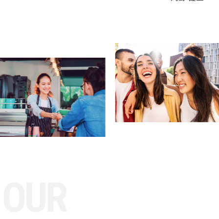
O
U
R