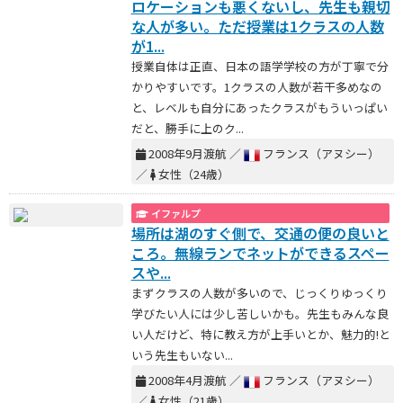
ロケーションも悪くないし、先生も親切
な人が多い。ただ授業は1クラスの人数
が1...
授業自体は正直、日本の語学学校の方が丁寧で分
かりやすいです。1クラスの人数が若干多めなの
と、レベルも自分にあったクラスがもういっぱい
だと、勝手に上のク...
2008年9月渡航 ／
フランス（アヌシー）
／
女性（24歳）
イファルプ
場所は湖のすぐ側で、交通の便の良いと
ころ。無線ランでネットができるスペー
スや...
まずクラスの人数が多いので、じっくりゆっくり
学びたい人には少し苦しいかも。先生もみんな良
い人だけど、特に教え方が上手いとか、魅力的!と
いう先生もいない...
2008年4月渡航 ／
フランス（アヌシー）
／
女性（21歳）