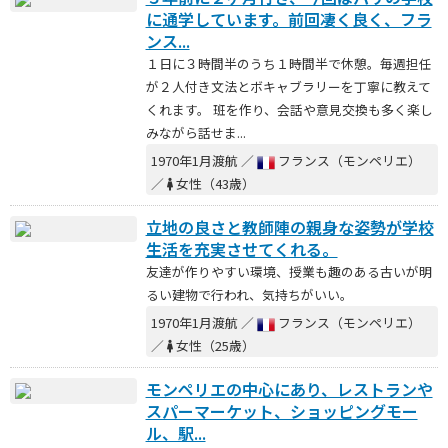
に通学しています。前回凄く良く、フラ
ンス...
１日に３時間半のうち１時間半で休憩。毎週担任
が２人付き文法とボキャブラリーを丁寧に教えて
くれます。 班を作り、会話や意見交換も多く楽し
みながら話せま...
1970年1月渡航 ／
フランス（モンペリエ）
／
女性（43歳）
立地の良さと教師陣の親身な姿勢が学校
生活を充実させてくれる。
友達が作りやすい環境、授業も趣のある古いが明
るい建物で行われ、気持ちがいい。
1970年1月渡航 ／
フランス（モンペリエ）
／
女性（25歳）
モンペリエの中心にあり、レストランや
スパーマーケット、ショッピングモー
ル、駅...