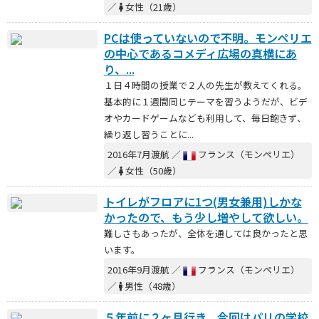
／
女性（21歳）
PCは使っていないので不明。モンペリエ
の中心であるコメディ広場の真横にあ
り、...
１日４時間の授業で２人の先生が教えてくれる。
基本的に１週間同じテーマを習うようだが、ビデ
オやカードゲームなども利用して、毎日飽きず、
繰り返し習うことに...
2016年7月渡航 ／
フランス（モンペリエ）
／
女性（50歳）
トイレがフロアに1つ(男女兼用)しかな
かったので、もう少し増やして欲しい。
難しさもあったが、全体を通しては良かったと思
います。
2016年9月渡航 ／
フランス（モンペリエ）
／
男性（48歳）
５年前に２ヶ月行き、今回はパリの学校