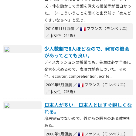
ズ・体を動かして言葉を覚える授業等が面白かっ
た。（←こういうことを聞くと出発前は「めんど
くさいなぁ～」と思っ...
2010年11月渡航 ／
フランス（モンペリエ）
／
女性（44歳）
少人数制で8人ほどなので、発言の機会
があってとても良い。
ディスカッションの授業でも、先生は必ず全員に
発言を求めるので、表現力が身についた。その
他、ecouter, comprehention, ecrite...
2009年5月渡航 ／
フランス（モンペリエ）
／
女性（25歳）
日本人が多い。日本人とはすぐ親しくな
れる。
冷房完備でないので、外からの騒音のある教室も
ある。
2008年5月渡航 ／
フランス（モンペリエ）