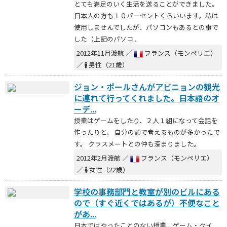
とても満足のいく生活を送ることができました。
日本人の方も１０パーセントくらいいます。私は
使用しませんでしたが、パソコンもあるとの事で
した（上記のパソコ...
2012年11月渡航 ／
フランス（モンペリエ）
／
男性（21歳）
ジョン・ポールさんがアビニョンの観光
に連れて行ってくれました。日本語のオ
ーデ...
授業はゲームをしたり、２人１組になって会話を
作ったりと、 自分の頭で考えるものが多かったで
す。 クラスメートとの仲も深まりました。
2012年2月渡航 ／
フランス（モンペリエ）
／
女性（22歳）
学校の事務部門と教室が別のビルにある
ので（すぐ近くではあるが）不便なこと
があ...
日本ではやったことのない授業、ゲーム・クイ