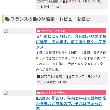
2009年1月渡航 ／
フランス（モンペリエ）
／
女性（39歳）
フランスの他の体験談・レビューを読む
アクサン・フランセ
５年前に２ヶ月行き、今回はパリの学校
に通学しています。前回凄く良く、フラ
ンス...
１日に３時間半のうち１時間半で休憩。毎週担任
が２人付き文法とボキャブラリーを丁寧に教えて
くれます。 班を作り、会話や意見交換も多く楽し
みながら話せま...
1970年1月渡航 ／
フランス（モンペリ
エ）／
女性（43歳）
ILAアドネ語学学院
ILAは3ヶ所あり、午前と午後で建物が変
わる場合があるので、それはちょっと
不...