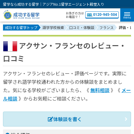
留学なら成功する留学｜アジアNo.1留学エージェント殿堂入り
お急ぎの方は
0120-945-504
お電話で！
menu
成功する留学トップ
語学学校検索
口コミ・体験談
フランス
評価・レ
アクサン・フランセのレビュー・
口コミ
アクサン・フランセのレビュー・評価ページです。実際に
留学され語学学校通われた方からの体験談をまとめまし
た。気になる学校がございましたら、《
無料相談
》《
メー
ル相談
》からお気軽にご相談ください。
体験談を書く