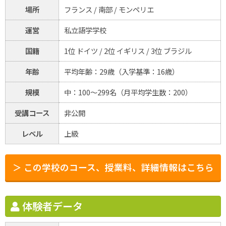
場所
フランス / 南部 / モンペリエ
運営
私立語学学校
国籍
1位 ドイツ / 2位 イギリス / 3位 ブラジル
年齢
平均年齢：29歳（入学基準：16歳）
規模
中：100～299名（月平均学生数：200）
受講コース
非公開
レベル
上級
＞ この学校のコース、授業料、詳細情報はこちら
体験者データ