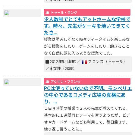
トゥール・ラング
少人数制でとてもアットホームな学校で
す。時々、先生がケーキを焼いてきてく
ださ...
授業は堅苦しくなく時々ティータイムを楽しみな
がら授業をしたり、ゲームをしたり、飽きること
なく自然に頭に入るような授業でした。
2012年5月渡航 ／
フランス（トゥール）
／
女性（20歳）
アクサン・フランセ
PCは使っていないので不明。モンペリエ
の中心であるコメディ広場の真横にあ
り、...
１日４時間の授業で２人の先生が教えてくれる。
基本的に１週間同じテーマを習うようだが、ビデ
オやカードゲームなども利用して、毎日飽きず、
繰り返し習うことに...