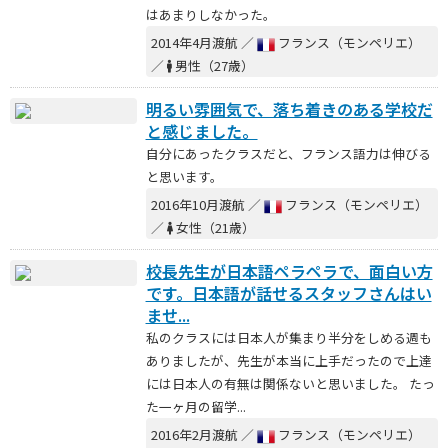
はあまりしなかった。
2014年4月渡航 ／
フランス（モンペリエ）
／
男性（27歳）
明るい雰囲気で、落ち着きのある学校だ
と感じました。
自分にあったクラスだと、フランス語力は伸びる
と思います。
2016年10月渡航 ／
フランス（モンペリエ）
／
女性（21歳）
校長先生が日本語ペラペラで、面白い方
です。日本語が話せるスタッフさんはい
ませ...
私のクラスには日本人が集まり半分をしめる週も
ありましたが、先生が本当に上手だったので上達
には日本人の有無は関係ないと思いました。 たっ
た一ヶ月の留学...
2016年2月渡航 ／
フランス（モンペリエ）