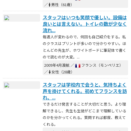
／
男性（61歳）
スタッフはいつも笑顔で優しい。設備は
良いとは言えない。トイレの数が少なく
流れ...
毎週人が変わるので、何回も自己紹介をする。私
のクラスはプリントが多いので分かりやすい。ほ
とんどの先生が、ホワイトボードに筆記体で書く
ので読むのが大変。...
2009年4月渡航 ／
フランス（モンペリエ）
／
女性（28歳）
スタッフは学校内で会うと、気持ちよく
声を掛けてくれる。初めてフランスを訪
れ、...
できるだけ発言することが大切だと思う。より理
解できるし、先生も生徒がどこまで理解している
のかを分かってくれる。質問すれば都度、教えて
くれる。