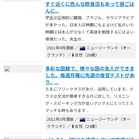
すぐ近くに色んな飲食店もあって昼ごは
んに...
学生は圧倒的に韓国、ブラジル、サウジアラビア
が多かった。日本人は時期にもよるけど私のいた
時期は日本人が少なくて英語を勉強するにはよい
環境だった。先生の...
2011年4月渡航 ／
ニュージーランド（オー
クランド）／
女性（26歳）
多彩な国籍で、様々な国の友人ができま
した。毎週月曜に先週の復習テストがあ
り、...
たまにフリークラスがあり、活用しています。ク
ラスは文法が簡単すぎるのに対して、リスニン
グ・スピーキング力が低いアジア人にとってミス
マッチな時もあります...
2011年3月渡航 ／
ニュージーランド（オー
クランド）／
女性（24歳）