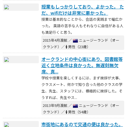
授業もしっかりしており、よかった。 た
だ、wifiだけは非常に悪かった。
授業は基本的なことから、会話の実践まで幅広か
った。 英語の苦手な人もそれなりに自信がある人
も満足行くと思う。
2015年4月渡航 ／
ニュージーランド（オー
クランド）／
男性（23歳）
オークランドの中心街にあり、図書館等
近く立地条件は良かった。無遅刻無欠
席、真...
学校や授業を楽しくするには、まず挨拶が大事、
クラスメート、何かで知り合った他のクラスの学
生、先生、スタッフには、積極的に挨拶した。そ
うすれば、先生やス...
2013年9月渡航 ／
ニュージーランド（オー
クランド）／
男性（54歳）
市街地にあるので交通の便は良かった。