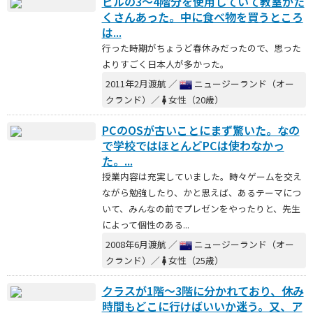
ビルの3～4階分を使用していて教室がた
くさんあった。中に食べ物を買うところ
は...
行った時期がちょうど春休みだったので、思った
よりすごく日本人が多かった。
2011年2月渡航 ／
ニュージーランド（オー
クランド）／
女性（20歳）
PCのOSが古いことにまず驚いた。なの
で学校ではほとんどPCは使わなかっ
た。...
授業内容は充実していました。時々ゲームを交え
ながら勉強したり、かと思えば、あるテーマにつ
いて、みんなの前でプレゼンをやったりと、先生
によって個性のある...
2008年6月渡航 ／
ニュージーランド（オー
クランド）／
女性（25歳）
クラスが1階～3階に分かれており、休み
時間もどこに行けばいいか迷う。又、ア