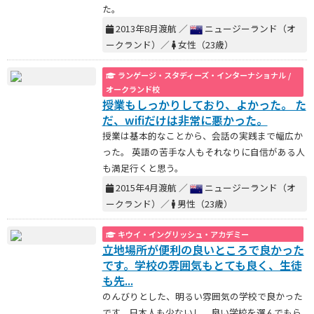
た。
2013年8月渡航 ／
ニュージーランド（オ
ークランド）／
女性（23歳）
ランゲージ・スタディーズ・インターナショナル /
オークランド校
授業もしっかりしており、よかった。 た
だ、wifiだけは非常に悪かった。
授業は基本的なことから、会話の実践まで幅広か
った。 英語の苦手な人もそれなりに自信がある人
も満足行くと思う。
2015年4月渡航 ／
ニュージーランド（オ
ークランド）／
男性（23歳）
キウイ・イングリッシュ・アカデミー
立地場所が便利の良いところで良かった
です。学校の雰囲気もとても良く、生徒
も先...
のんびりとした、明るい雰囲気の学校で良かった
です。日本人も少ないし、良い学校を選んでもら