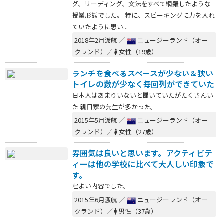
グ、リーディング、文法をすべて網羅したような
授業形態でした。 特に、スピーキングに力を入れ
ていたように思い...
2018年2月渡航 ／
ニュージーランド（オー
クランド）／
女性（19歳）
ランチを食べるスペースが少ない＆狭い
トイレの数が少なく毎回列ができていた
日本人はあまりいないと聞いていたがたくさんい
た 親日家の先生が多かった。
2015年5月渡航 ／
ニュージーランド（オー
クランド）／
女性（27歳）
雰囲気は良いと思います。アクティビテ
ィーは他の学校に比べて大人しい印象で
す。
程よい内容でした。
2015年6月渡航 ／
ニュージーランド（オー
クランド）／
男性（37歳）