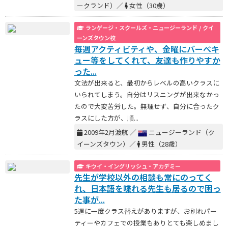
ークランド）／
女性（30歳）
ランゲージ・スクールズ・ニュージーランド / クイ
ーンズタウン校
毎週アクティビティや、金曜にバーべキ
ュー等をしてくれて、友達も作りやすか
った...
文法が出来ると、最初からレベルの高いクラスに
いられてしまう。自分はリスニングが出来なかっ
たので大変苦労した。無理せず、自分に合ったク
ラスにした方が、順...
2009年2月渡航 ／
ニュージーランド（ク
イーンズタウン）／
男性（28歳）
キウイ・イングリッシュ・アカデミー
先生が学校以外の相談も常にのってく
れ、日本語を喋れる先生も居るので困っ
た事が...
5週に一度クラス替えがありますが、お別れパー
ティーやカフェでの授業もありとても楽しめまし