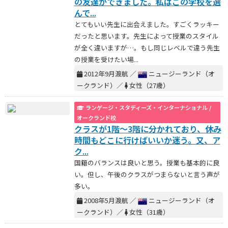
の友達ができました。私はこの学校を選
んで...
とてもいい先生に出会えました。すごくラッキー
だったと思います。先生によって授業のスタイル
が全く違いますが…。もし同じレベルで違う先生
の授業を受けたい場...
2012年9月渡航 ／
ニュージーランド（オ
ークランド）／
女性（27歳）
ランゲージ・スタディーズ・インターナショナル /
オークランド校
クラスが1階～3階に分かれており、休み
時間もどこに行けばいいか迷う。又、ア
ク...
国籍のバランスは良いと思う。授業も基本的に良
い。但し、午後のクラスがつまらないと言う声が
多い。
2008年5月渡航 ／
ニュージーランド（オ
ークランド）／
女性（31歳）