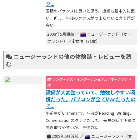
ク...
国籍のバランスは良いと思う。授業も基本的に良
い。但し、午後のクラスがつまらないと言う声が
多い。
2008年5月渡航 ／
ニュージーランド（オー
クランド）／
女性（31歳）
ニュージーランドの他の体験談・レビューを読
む
ランゲージス・インターナショナル / オークランド
校
設備が大変整っていて、勉強しやすい環
境だった。パソコンが全てMacだったの
で...
午前中がGrammarで、午後がReading, Writing,
Conversationのクラスだった。先生の話す英語は
聞き取りやすいが、生徒の話...
2009年6月渡航 ／
ニュージーランド（オ