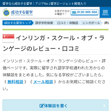
留学なら成功する留学｜アジアNo.1留学エージェント殿堂入り
お急ぎの方は
0120-945-504
お電話で！
menu
成功する留学トップ
語学学校検索
口コミ・体験談
シンガポール
評価
インリンガ・スクール・オブ・ラ
ンゲージのレビュー・口コミ
インリンガ・スクール・オブ・ランゲージのレビュー・評
価ページです。実際に留学され語学学校通われた方からの
体験談をまとめました。気になる学校がございましたら、
《
無料相談
》《
メール相談
》からお気軽にご相談くださ
い。
体験談を書く