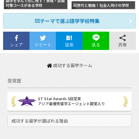
語学を学んで形に残す！資格・試験
対策コースがある学校
同世代と勉強！社会人向けの学校
テーマで選ぶ語学学校特集
シェア
ツイート
追加
共有
送る
成功する留学ホーム
受賞歴
ST Star Awards 5回受賞
アジア最優秀留学エージェント殿堂入り
成功する留学が選ばれる理由