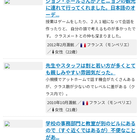
ジョン・ポールさんがアビニョンの観光
に連れて行ってくれました。日本語のオ
ーデ...
授業はゲームをしたり、２人１組になって会話を
作ったりと、 自分の頭で考えるものが多かったで
す。 クラスメートとの仲も深まりました。
2012年2月渡航 ／
フランス（モンペリエ）
／
女性（22歳）
先生やスタッフは割と若い方が多くとて
も親しみやすい雰囲気だった。
小規模でアットホームで話す機会がたくさんある
が、クラス数が少ないのでレベルに差がある（ク
ラス内で）。
2010年10月渡航 ／
フランス（モンペリエ）
／
女性（21歳）
学校の事務部門と教室が別のビルにある
ので（すぐ近くではあるが）不便なこと
があ...