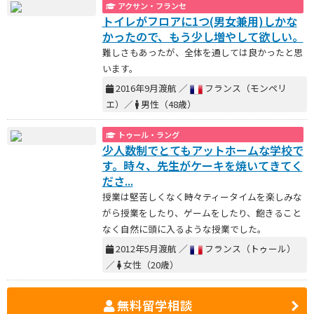
アクサン・フランセ
トイレがフロアに1つ(男女兼用)しかな
かったので、もう少し増やして欲しい。
難しさもあったが、全体を通しては良かったと思
います。
2016年9月渡航 ／
フランス（モンペリ
エ）／
男性（48歳）
トゥール・ラング
少人数制でとてもアットホームな学校で
す。時々、先生がケーキを焼いてきてく
ださ...
授業は堅苦しくなく時々ティータイムを楽しみな
がら授業をしたり、ゲームをしたり、飽きること
なく自然に頭に入るような授業でした。
2012年5月渡航 ／
フランス（トゥール）
／
女性（20歳）
無料留学相談