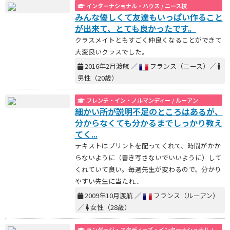
インターナショナル・ハウス / ニース校
みんな優しくて友達もいっぱい作ること
が出来て、とても良かったです。
クラスメイトともすごく仲良くなることができて
大変良いクラスでした。
2016年2月渡航 ／
フランス（ニース）／
男性（20歳）
フレンチ・イン・ノルマンディー / ルーアン
細かい所が説明不足のところはあるが、
分からなくても分かるまでしっかり教え
てく...
テキストはプリントを配ってくれて、時間がかか
らないように（書き写さないでいいように）して
くれていて良い。毎週先生が変わるので、分かり
やすい先生に当たれ...
2009年10月渡航 ／
フランス（ルーアン）
／
女性（28歳）
ランゲージ・スタディーズ・インターナショナル /