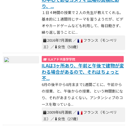
り、...
１日４時間の授業で２人の先生が教えてくれる。
基本的に１週間同じテーマを習うようだが、ビデ
オやカードゲームなども利用して、毎日飽きず、
繰り返し習うことに...
2016年7月渡航 ／
フランス（モンペリ
エ）／
女性（50歳）
ILAアドネ語学学院
ILAは3ヶ所あり、午前と午後で建物が変
わる場合があるので、それはちょっと
不...
6月の後半から8月末まで1週間ごとに、午前から
の授業、と、午後からの授業、という時間割にな
り、それがあまりよくない。アンタンシィブのコ
ースを取っている...
2009年6月渡航 ／
フランス（モンペリ
エ）／
女性（27歳）