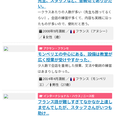
先生、スタッフなど、皆親切でありがた
い。
一クラスあたりの人数が多い（先生も困ってるく
らい）。会話の練習が多くて、内容も実践に沿っ
たものが多いので、便利だと思う。
2008年9月渡航 ／
フランス（アヌシー）
／
女性（歳）
アクサン・フランセ
モンペリエの中心にある、設備は教室が
広く授業が受けやすかった。
少人数で会話を重視した授業、文法や動詞の練習
はあまりしなかった。
2014年4月渡航 ／
フランス（モンペリ
エ）／
男性（27歳）
インターナショナル・ハウス / ニース校
フランス語が難しすぎてなかなか上達し
ませんでしたが、スタッフさんがいつも
助け...