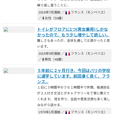
繰り返し習うことに...
2016年7月渡航 ／
フランス（モンペリエ）
／
女性（50歳）
トイレがフロアに1つ(男女兼用)しかな
かったので、もう少し増やして欲しい。
難しさもあったが、全体を通しては良かったと思
います。
2016年9月渡航 ／
フランス（モンペリエ）
／
男性（48歳）
５年前に２ヶ月行き、今回はパリの学校
に通学しています。前回凄く良く、フラ
ンス...
１日に３時間半のうち１時間半で休憩。毎週担任
が２人付き文法とボキャブラリーを丁寧に教えて
くれます。 班を作り、会話や意見交換も多く楽し
みながら話せま...
1970年1月渡航 ／
フランス（モンペリエ）