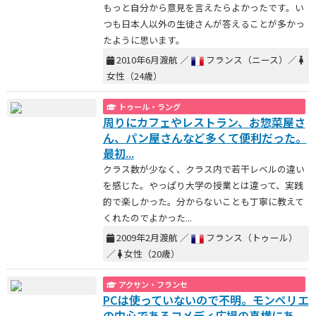
もっと自分から意見を言えたらよかったです。い
つも日本人以外の生徒さんが答えることが多かっ
たように思います。
2010年6月渡航 ／
フランス（ニース）／
女性（24歳）
トゥール・ラング
周りにカフェやレストラン、お惣菜屋さ
ん、パン屋さんなど多くて便利だった。
最初...
クラス数が少なく、クラス内で若干レベルの違い
を感じた。やっぱり大学の授業とは違って、実践
的で楽しかった。分からないことも丁寧に教えて
くれたのでよかった...
2009年2月渡航 ／
フランス（トゥール）
／
女性（20歳）
アクサン・フランセ
PCは使っていないので不明。モンペリエ
の中心であるコメディ広場の真横にあ