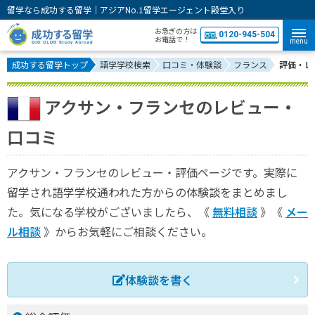
留学なら成功する留学｜アジアNo.1留学エージェント殿堂入り
お急ぎの方は
0120-945-504
お電話で！
menu
成功する留学トップ
語学学校検索
口コミ・体験談
フランス
評価・レ
アクサン・フランセのレビュー・
口コミ
アクサン・フランセのレビュー・評価ページです。実際に
留学され語学学校通われた方からの体験談をまとめまし
た。気になる学校がございましたら、《
無料相談
》《
メー
ル相談
》からお気軽にご相談ください。
体験談を書く