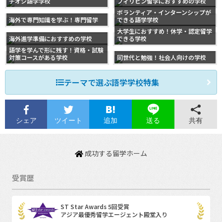
チオシ語学学校
フィリピン留学におすすめの学校
ボランティア・インターンシップが
海外で専門知識を学ぶ！専門留学
できる語学学校
大学生におすすめ！休学・認定留学
海外進学準備におすすめの学校
できる学校
語学を学んで形に残す！資格・試験
対策コースがある学校
同世代と勉強！社会人向けの学校
テーマで選ぶ語学学校特集
シェア
ツイート
追加
共有
送る
成功する留学ホーム
受賞歴
ST Star Awards 5回受賞
アジア最優秀留学エージェント殿堂入り