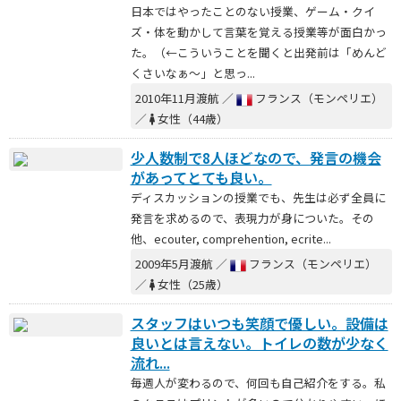
日本ではやったことのない授業、ゲーム・クイ
ズ・体を動かして言葉を覚える授業等が面白かっ
た。（←こういうことを聞くと出発前は「めんど
くさいなぁ～」と思っ...
2010年11月渡航 ／
フランス（モンペリエ）
／
女性（44歳）
少人数制で8人ほどなので、発言の機会
があってとても良い。
ディスカッションの授業でも、先生は必ず全員に
発言を求めるので、表現力が身についた。その
他、ecouter, comprehention, ecrite...
2009年5月渡航 ／
フランス（モンペリエ）
／
女性（25歳）
スタッフはいつも笑顔で優しい。設備は
良いとは言えない。トイレの数が少なく
流れ...
毎週人が変わるので、何回も自己紹介をする。私