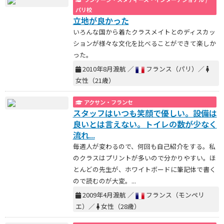
パリ校
立地が良かった
いろんな国から着たクラスメイトとのディスカッ
ションが様々な文化を比べることができて楽しか
った。
2010年8月渡航 ／
フランス（パリ）／
女性（21歳）
アクサン・フランセ
スタッフはいつも笑顔で優しい。設備は
良いとは言えない。トイレの数が少なく
流れ...
毎週人が変わるので、何回も自己紹介をする。私
のクラスはプリントが多いので分かりやすい。ほ
とんどの先生が、ホワイトボードに筆記体で書く
ので読むのが大変。...
2009年4月渡航 ／
フランス（モンペリ
エ）／
女性（28歳）