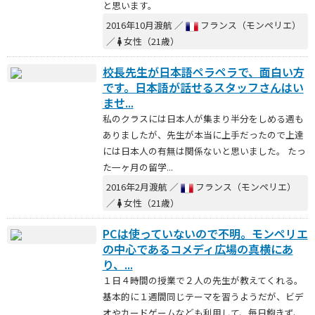
と思います。
2016年10月渡航 ／
フランス（モンペリエ）
／
女性（21歳）
校長先生が日本語ペラペラで、面白い方
です。日本語が話せるスタッフさんはい
ませ...
私のクラスには日本人が集まり半分をしめる週も
ありましたが、先生が本当に上手だったので上達
には日本人の有無は関係ないと思いました。 たっ
た一ヶ月の留学...
2016年2月渡航 ／
フランス（モンペリエ）
／
女性（21歳）
PCは使っていないので不明。モンペリエ
の中心であるコメディ広場の真横にあ
り、...
１日４時間の授業で２人の先生が教えてくれる。
基本的に１週間同じテーマを習うようだが、ビデ
オやカードゲームなども利用して、毎日飽きず、