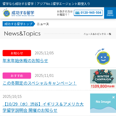
留学なら成功する留学｜アジアNo.1留学エージェント殿堂入り
お急ぎの方は
0120-945-504
お電話で！
menu
成功する留学トップ
ニュース
2025/12/05
お知らせ
年末年始休暇のお知らせ
2025/11/01
おすすめ
この冬限定のスペシャルキャンペーン！
2025/10/15
【10/29（水）渋谷】イギリス＆アメリカ大
学留学説明会 開催のお知らせ