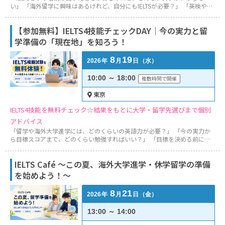
い」 「海外留学に興味はあるけれど、自分にもIELTSが必要？」 「英検や
TOEFLとは何が違うの？」 「今の英語力から、何を始めればいい？」 そん
な疑問や不安をお持ちの方に向けた、IELTS初心者のための入門セミナーで
【参加無料】IELTS4技能チェックDAY｜今の実力と留
す。 夏休みは、将来の進路や留学について考え、準備を始めるのにぴった
りのタイミングです。 ...
学準備の「現在地」を知ろう！
8
19
2026
年
月
日
（水）
10:00 ～ 18:00
複数時間で開催
東京
IELTS4技能を無料チェック☆結果をもとに大学・留学先選びまで個別
アドバイス
「留学や海外大学進学には、どのくらいの英語力が必要？」 「今の実力か
ら目標スコアまで、どのくらい勉強すればいい？」 「目標を決める前に、
まずは自分の現在地を知りたい」 「IELTSがどのような試験なのか、一度体
験してみたい」 ――そんな方のための、参加無料の「IELTS4技能チェックイベ
IELTS Café ～この夏、海外大学進学・休学留学の準備
ント」です。 当日は、「成功する留学」の東京・日本橋本社へお越しいた
だき、パソコンを使ってIE...
を始めよう！～
8
21
2026
年
月
日
（金）
13:00 ～ 14:00