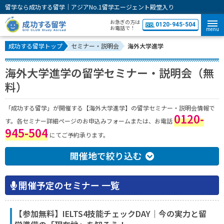
留学なら成功する留学｜アジアNo.1留学エージェント殿堂入り
お急ぎの方は
0120-945-504
お電話で！
menu
成功する留学トップ
セミナー・説明会
海外大学進学
海外大学進学の留学セミナー・説明会（無
料）
「成功する留学」が開催する【海外大学進学】の留学セミナー・説明会情報で
0120-
す。各セミナー詳細ページのお申込みフォームまたは、お電話
945-504
にてご予約承ります。
開催地で絞り込む
開催予定のセミナー 一覧
【参加無料】IELTS4技能チェックDAY｜今の実力と留