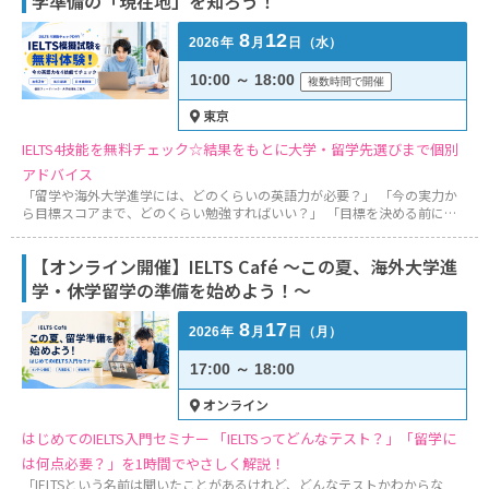
学準備の「現在地」を知ろう！
8
12
2026
年
月
日
（水）
10:00 ～ 18:00
複数時間で開催
東京
IELTS4技能を無料チェック☆結果をもとに大学・留学先選びまで個別
アドバイス
「留学や海外大学進学には、どのくらいの英語力が必要？」 「今の実力か
ら目標スコアまで、どのくらい勉強すればいい？」 「目標を決める前に、
まずは自分の現在地を知りたい」 「IELTSがどのような試験なのか、一度体
験してみたい」 ――そんな方のための、参加無料の「IELTS4技能チェックイベ
【オンライン開催】IELTS Café ～この夏、海外大学進
ント」です。 当日は、「成功する留学」の東京・日本橋本社へお越しいた
だき、パソコンを使ってIE...
学・休学留学の準備を始めよう！～
8
17
2026
年
月
日
（月）
17:00 ～ 18:00
オンライン
はじめてのIELTS入門セミナー 「IELTSってどんなテスト？」「留学に
は何点必要？」を1時間でやさしく解説！
「IELTSという名前は聞いたことがあるけれど、どんなテストかわからな