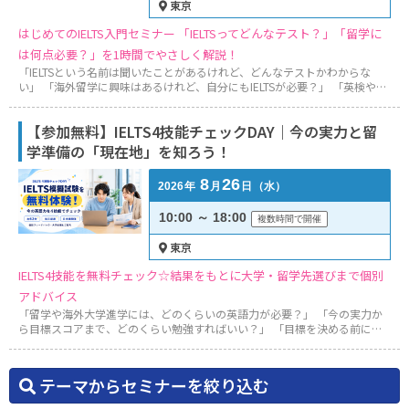
東京
はじめてのIELTS入門セミナー 「IELTSってどんなテスト？」「留学に
は何点必要？」を1時間でやさしく解説！
「IELTSという名前は聞いたことがあるけれど、どんなテストかわからな
い」 「海外留学に興味はあるけれど、自分にもIELTSが必要？」 「英検や
TOEFLとは何が違うの？」 「今の英語力から、何を始めればいい？」 そん
な疑問や不安をお持ちの方に向けた、IELTS初心者のための入門セミナーで
【参加無料】IELTS4技能チェックDAY｜今の実力と留
す。 夏休みは、将来の進路や留学について考え、準備を始めるのにぴった
りのタイミングです。 ...
学準備の「現在地」を知ろう！
8
26
2026
年
月
日
（水）
10:00 ～ 18:00
複数時間で開催
東京
IELTS4技能を無料チェック☆結果をもとに大学・留学先選びまで個別
アドバイス
「留学や海外大学進学には、どのくらいの英語力が必要？」 「今の実力か
ら目標スコアまで、どのくらい勉強すればいい？」 「目標を決める前に、
まずは自分の現在地を知りたい」 「IELTSがどのような試験なのか、一度体
験してみたい」 ――そんな方のための、参加無料の「IELTS4技能チェックイベ
ント」です。 当日は、「成功する留学」の東京・日本橋本社へお越しいた
テーマからセミナーを絞り込む
だき、パソコンを使ってIE...