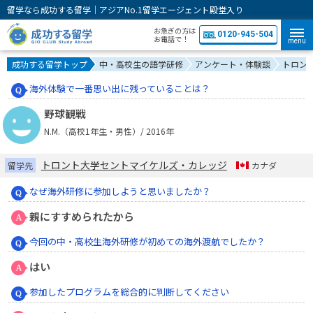
留学なら成功する留学｜アジアNo.1留学エージェント殿堂入り
お急ぎの方は
0120-945-504
お電話で！
menu
成功する留学トップ
中・高校生の語学研修
アンケート・体験談
トロン
海外体験で一番思い出に残っていることは？
野球観戦
N.M.（高校1年生・男性）/ 2016年
トロント大学セントマイケルズ・カレッジ
留学先
カナダ
なぜ海外研修に参加しようと思いましたか？
親にすすめられたから
今回の中・高校生海外研修が初めての海外渡航でしたか？
はい
参加したプログラムを総合的に判断してください