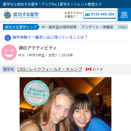
留学なら成功する留学｜アジアNo.1留学エージェント殿堂入り
お急ぎの方は
0120-945-504
お電話で！
menu
成功する留学トップ
中・高校生の語学研修
アンケート・体験談
CISS
海外体験で一番思い出に残っていることは？
湖のアクティビティ
M.H.（中学3年生・女性）/ 2018年
CISS / レイクフィールド・キャンプ
留学先
カナダ