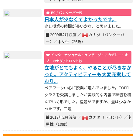
EC / バンクーバー校
日本人が少なくてよかったです。
少し授業の時間が長いかな、と思いました。
2009年2月渡航 ／
カナダ（バンクーバ
ー）／
女性（26歳）
インターナショナル・ランゲージ・アカデミー・オ
ブ・カナダ / トロント校
立地がとてもよく、やることが尽きなか
った。アクティビティーも大変充実して
おり...
ペアワーク中心に授業が進んでいました。TOEFL
クラスを受講しましたが実践的な内容で練習を積
んでいく形でした。宿題がでますが、量は少なか
ったです。二週...
2013年2月渡航 ／
カナダ（トロント）／
男性（19歳）