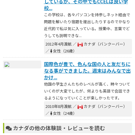
しているが、その中でもCCELは良い学
校...
この学校は、各々パソコンを持参しネット経由で
問題を解いたり宿題を提出したりするのでかなり
近代的で私は気に入っている。授業中、言葉でど
うしても説明できな...
2012年4月渡航 ／
カナダ（バンクーバー）
／
女性（26歳）
国際色が豊で、色んな国の人と友だちに
なる事ができました。週末はみんなで出
かけ...
他国の学生さんたちのレベルが高く、時々ついて
いくのが大変でしたが、何よりも英語で会話でき
るようになっていくことが楽しかったです。
2010年8月渡航 ／
カナダ（バンクーバー）
／
女性（24歳）
カナダの他の体験談・レビューを読む