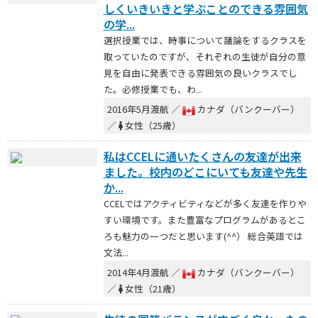
しくいきいきと学ぶことのできる雰囲気
の学...
選択授業では、時事について議論をするクラスを
取っていたのですが、それぞれの生徒が自分の意
見を自由に発表できる雰囲気の良いクラスでし
た。必修授業でも、わ...
2016年5月渡航 ／
カナダ（バンクーバー）
／
女性（25歳）
私はCCELに通いたくさんの友達が出来
ました。校内のどこにいても友達や先生
か...
CCELではアクティビティなどが多く友達を作りや
すい環境です。また豊富なプログラムがあるとこ
ろも魅力の一つだと思います(^^） 総合英語では
文法...
2014年4月渡航 ／
カナダ（バンクーバー）
／
女性（21歳）