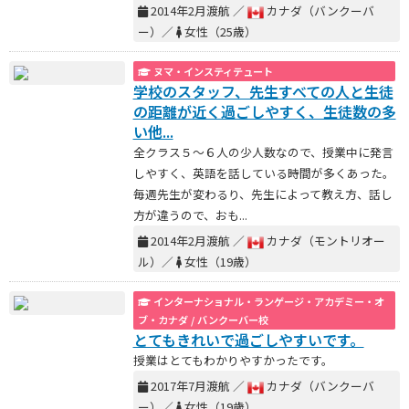
2014年2月渡航 ／
カナダ（バンクーバ
ー）／
女性（25歳）
ヌマ・インスティテュート
学校のスタッフ、先生すべての人と生徒
の距離が近く過ごしやすく、生徒数の多
い他...
全クラス５～６人の少人数なので、授業中に発言
しやすく、英語を話している時間が多くあった。
毎週先生が変わるり、先生によって教え方、話し
方が違うので、おも...
2014年2月渡航 ／
カナダ（モントリオー
ル）／
女性（19歳）
インターナショナル・ランゲージ・アカデミー・オ
ブ・カナダ / バンクーバー校
とてもきれいで過ごしやすいです。
授業はとてもわかりやすかったです。
2017年7月渡航 ／
カナダ（バンクーバ
ー）／
女性（19歳）