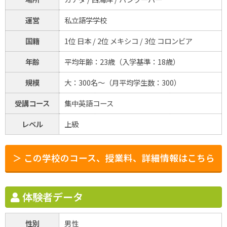
運営
私立語学学校
国籍
1位 日本 / 2位 メキシコ / 3位 コロンビア
年齢
平均年齢：23歳（入学基準：18歳）
規模
大：300名～（月平均学生数：300）
受講コース
集中英語コース
レベル
上級
＞ この学校のコース、授業料、詳細情報はこちら
体験者データ
性別
男性