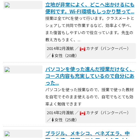
立地が非常によく、どこへ出かけるにも
便利です。Wi-FI環境もしっかり整って...
授業は全てPCを使って行います。クラスメートと
シェアして共同で作業するなど、効率よく学べ、
また復習もしやすいので役立っています。先生の
教え方もうまく、...
2014年2月渡航 ／
カナダ（バンクーバー）
／
女性（20歳）
パソコンを使った進んだ授業だけなく、
コース内容も充実しているので自分にあ
った...
パソコンを使った授業なので、授業で使った教材
を自宅でそのまま使えるので、自宅でもとても効
率よく勉強できます
2014年2月渡航 ／
カナダ（バンクーバー）
／
女性（25歳）
ブラジル、メキシコ、ベネズエラ、中