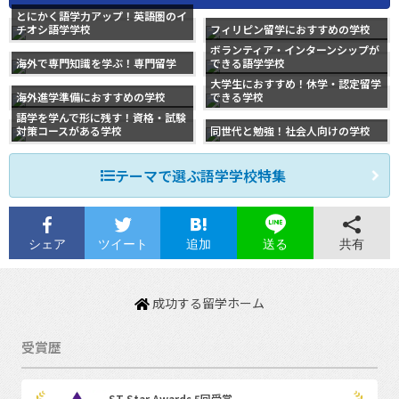
とにかく語学力アップ！英語圏のイ
チオシ語学学校
フィリピン留学におすすめの学校
ボランティア・インターンシップが
海外で専門知識を学ぶ！専門留学
できる語学学校
大学生におすすめ！休学・認定留学
海外進学準備におすすめの学校
できる学校
語学を学んで形に残す！資格・試験
対策コースがある学校
同世代と勉強！社会人向けの学校
テーマで選ぶ語学学校特集
シェア
ツイート
追加
共有
送る
成功する留学ホーム
受賞歴
ST Star Awards 5回受賞