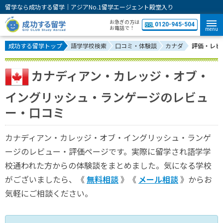
留学なら成功する留学｜アジアNo.1留学エージェント殿堂入り
お急ぎの方は
0120-945-504
お電話で！
menu
成功する留学トップ
語学学校検索
口コミ・体験談
カナダ
評価・レビ
カナディアン・カレッジ・オブ・
イングリッシュ・ランゲージのレビュ
ー・口コミ
カナディアン・カレッジ・オブ・イングリッシュ・ランゲ
ージのレビュー・評価ページです。実際に留学され語学学
校通われた方からの体験談をまとめました。気になる学校
がございましたら、《
無料相談
》《
メール相談
》からお
気軽にご相談ください。