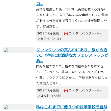
コ...
英語を勉強した後、TESOL（英語を教える資格）
を取りました。 先生方はみんな素晴らしく、質問
があると分かるまで答えてくれ、生徒が質問しや
すい雰囲気を...
2012年4月渡航 ／
カナダ（バンクーバー）
／
男性（23歳）
ダウンタウンの真ん中にあり、駅から近
い。 学校にお洒落なカフェレストランが
あ...
国籍が豊かなので、色々な国籍の友だちができ
た。（スペイン、韓国、メキシコ、ベネズエラ、
中国、サウジアラビア etc…)学校で友だちになっ
た韓国人と今ル...
2012年4月渡航 ／
カナダ（バンクーバー）
／
女性（22歳）
私はこれまでに他３つの語学学校を経験