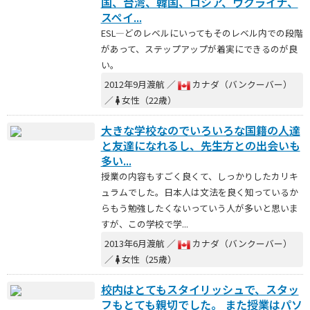
国、台湾、韓国、ロシア、ウクライナ、
スペイ...
ESL―どのレベルにいってもそのレベル内での段階
があって、ステップアップが着実にできるのが良
い。
2012年9月渡航 ／
カナダ（バンクーバー）
／
女性（22歳）
大きな学校なのでいろいろな国籍の人達
と友達になれるし、先生方との出会いも
多い...
授業の内容もすごく良くて、しっかりしたカリキ
ュラムでした。日本人は文法を良く知っているか
らもう勉強したくないっていう人が多いと思いま
すが、この学校で学...
2013年6月渡航 ／
カナダ（バンクーバー）
／
女性（25歳）
校内はとてもスタイリッシュで、スタッ
フもとても親切でした。 また授業はパソ