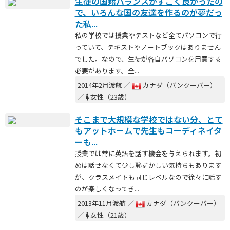
生徒の国籍バランスがすごく良かったの
で、いろんな国の友達を作るのが夢だっ
た私...
私の学校では授業やテストなど全てパソコンで行
っていて、テキストやノートブックはありません
でした。なので、生徒が各自パソコンを用意する
必要があります。全...
2014年2月渡航 ／
カナダ（バンクーバー）
／
女性（23歳）
そこまで大規模な学校ではない分、とて
もアットホームで先生もコーディネイタ
ーも...
授業では常に英語を話す機会を与えられます。初
めは話せなくて少し恥ずかしい気持ちもあります
が、クラスメイトも同じレベルなので徐々に話す
のが楽しくなってき...
2013年11月渡航 ／
カナダ（バンクーバー）
／
女性（21歳）