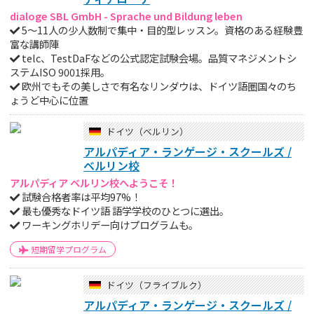
dialoge SBL GmbH - Sprache und Bildung leben
5～11人の少人数制で集中・目的型レッスン。資格のある経験豊
富な講師陣
telc、TestDaFなどの公式認定試験会場。品質マネジメントシ
ステムISO 9001採用。
欧州でもその美しさで有名なリンダウは、ドイツ語圏国々のち
ょうど中心に位置
ドイツ（ベルリン）
アルパディア・ランゲージ・スクールズ /
ベルリン校
アルパディア ベルリン校へようこそ！
試験合格者率は平均97%！
最も優秀なドイツ語 語学学校のひとつに選出。
ワーキングホリデー向けプログラムも。
短期留学プログラム
ドイツ（フライブルク）
アルパディア・ランゲージ・スクールズ /