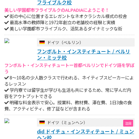
フライブルク校
美しい学園都市フライブルクのALPADIAにようこそ！
街の中心に位置するエレガントなネオクラシカル様式の校舎
最高水準の教師陣と1972年創立の老舗校の経験と実績
美しい学園都市フライブルク、活気あるダイナミックな街
ドイツ（ベルリン）
フンボルト・インスティチュート / ベルリ
ン・ミッテ校
フンボルト・インスティチュートー首都ベルリンでドイツ語を学ぼ
う
8～10名の少人数クラスで行われる、ネイティブスピーカーによ
るレッスン
学内寮では留学生が学びも生活も共にするため、常に学んだ内
容をアウトプットできる
明確な料金表示で安心。授業料、教材費、滞在費、1日3食の食
費、アクティビティ、修了証などが含まれる
ドイツ（ミュンヘン）
did ドイチュ・インスティテュート / ミュン
ヘン校