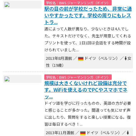
学校名：BWS ジャーマンリンガ（ドイツ）
駅の目の前が学校だったため、非常に通
いやすかったです。学校の周りにもレス
トラ...
週によって人数が異なり、少ないときは4人でし
た。テキストだけでなく、先生が用意してくれる
プリントを使って、1日1回は会話をする時間が設
けられていました...
2013年8月渡航 ／
ドイツ（ベルリン）／
女
性（19歳）
学校名：BWS ジャーマンリンガ（ドイツ）
規模は大きくないけれど設備は充分で
す。WiFiを使えるのでPCやスマホでネ
ッ...
ドイツ語を学びに行ったものの、英語の方が必要
と感じることが多かった。間違っても気にせず声
に出したり、質問をすると楽しい授業になる。復
習は毎日するべき！...
2013年11月渡航 ／
ドイツ（ベルリン）／