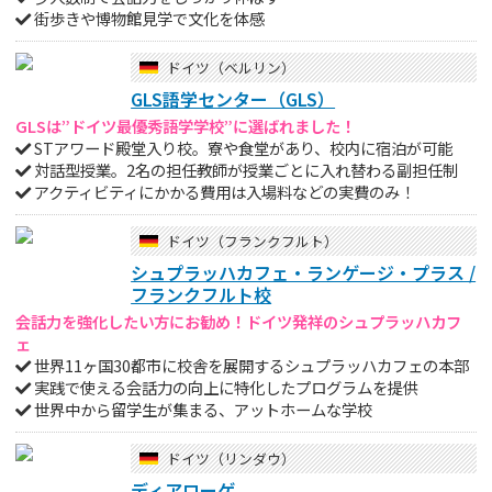
街歩きや博物館見学で文化を体感
ドイツ（ベルリン）
GLS語学センター（GLS）
GLSは”ドイツ最優秀語学学校”に選ばれました！
STアワード殿堂入り校。寮や食堂があり、校内に宿泊が可能
対話型授業。2名の担任教師が授業ごとに入れ替わる副担任制
アクティビティにかかる費用は入場料などの実費のみ！
ドイツ（フランクフルト）
シュプラッハカフェ・ランゲージ・プラス /
フランクフルト校
会話力を強化したい方にお勧め！ドイツ発祥のシュプラッハカフ
ェ
世界11ヶ国30都市に校舎を展開するシュプラッハカフェの本部
実践で使える会話力の向上に特化したプログラムを提供
世界中から留学生が集まる、アットホームな学校
ドイツ（リンダウ）
ディアローゲ