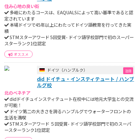
住み心地の良い街
多岐にわたるコースは、EAQUALSによって高い基準であると認
定されています
本場ドイツで45年以上にわたってドイツ語教育を行ってきた実
績
STMスターアワード 5回受賞- ドイツ語学校部門で初のスーパー
スターランク1位認定
オススメ
ドイツ（ハンブルク）
did ドイチュ・インスティテュート / ハンブ
ルグ校
北のベネチア
didドイチュインスティテュート在校中には地元大学生との交流
が可能！
ドイツ第二の大きさを誇るハンブルグでウォーターフロントの
生活を満喫
STMスターアワード ５回受賞- ドイツ語学校部門で初のスーパ
ースターランク1位認定