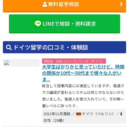
無料留学相談
LINEで相談・資料請求
ドイツ留学の口コミ・体験談
学校名：BWS ジャーマンリンガ（ドイツ）
大学生ばかりかと思っていたけど、時期
の関係か10代～50代まで様々な人がい
ま...
総合して授業内容には満足していますが、毎週ク
ラス編成が変わるシステムは何とかならないかと
思いました。毎週人を受け入れていて、その時一
番レベルにあったク...
2012年11月渡航 ／
ドイツ（ベルリン）／
女性（29歳）