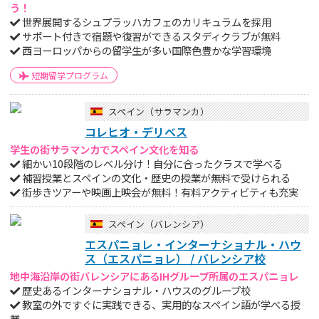
う！
世界展開するシュプラッハカフェのカリキュラムを採用
サポート付きで宿題や復習ができるスタディクラブが無料
西ヨーロッパからの留学生が多い国際色豊かな学習環境
短期留学プログラム
スペイン（サラマンカ）
コレヒオ・デリベス
学生の街サラマンカでスペイン文化を知る
細かい10段階のレベル分け！自分に合ったクラスで学べる
補習授業とスペインの文化・歴史の授業が無料で受けられる
街歩きツアーや映画上映会が無料！有料アクティビティも充実
スペイン（バレンシア）
エスパニョレ・インターナショナル・ハウ
ス（エスパニョレ） / バレンシア校
地中海沿岸の街バレンシアにあるIHグループ所属のエスパニョレ
歴史あるインターナショナル・ハウスのグループ校
教室の外ですぐに実践できる、実用的なスペイン語が学べる授
業