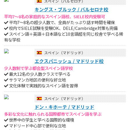
スペイン（バルセロナ）
キングス・ブルック / バルセロナ校
平均7～8名の家庭的なスペイン語校、SIELE校内受験可
平均7～8名の超少人数で、全員がたっぷり話す時間を確保
校内でSIELE試験を受験OK、DELE/Cambridge対策も完備
スペイン語＋英語＋日本語など10言語超を同じ校舎で学べる稀
有な学校
スペイン（マドリッド）
エクスパニッシュ / マドリッド校
少人数制で学ぶ都会型スペイン語学校
最大12名の少人数クラスで学べる
サラマンカ地区の便利な好立地
文化体験で実践的なスペイン語を習得
スペイン（マドリッド）
ドン・キホーテ / マドリッド
多彩な文化に触れられる国際都市でスペイン語を学ぶ
世界中の学生と学べる国際的な環境
マドリード中心部で便利な立地