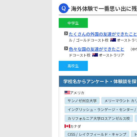
海外体験で一番思い出に残
中学生
たくさんの外国の友達ができたこ
ル / ゴールドコースト校
オーストラ
色々な国の友達ができたこと
（中
ドコースト校
オーストラリア
高校生
学校名からアンケート・体験談を探
アメリカ
サンノゼ州立大学
メリーマウント カ
イングリッシュ・ランゲージ・センター /
カリフォルニア大学ロスアンゼルス校
カナダ
CISS / レイクフィールド・キャンプ