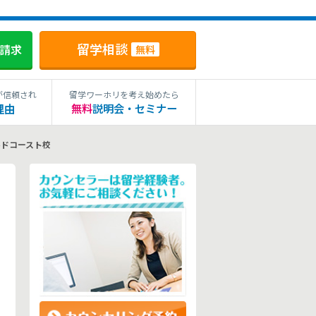
留学相談
料請求
無料
が信頼され
留学ワーホリを考え始めたら
理由
無料
説明会・セミナー
ルドコースト校