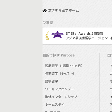
成功する留学ホーム
受賞歴
ST Star Awards 5回受賞
アジア最優秀留学エージェント
目的で探す Purpose
国で
短期留学（1週間～3ヵ月）
長期留学（4ヵ月～）
語学留学
ワーキングホリデー
海外インターンシップ
ホームステイ