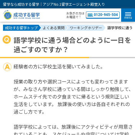
留学なら成功する留学｜アジアNo.1留学エージェント殿堂入り
お急ぎの方は
0120-945-504
お電話で！
menu
成功する留学トップ
よくある質問
ワーキングホリデー
語学学校に通う
語学学校に通う場合どのように一日を
過ごすのですか？
経験者の方に学校生活を聞いてみました。
授業の取り方や選択コースによっても変わってきます
が、みなさん学校に通っている間はしっかり勉強して、
ホームステイ先での夕食までに帰るという規則正しい
生活をしています。 放課後の使い方は各自それぞれの
過ごし方です。
語学学校によっては、放課後にアクティビティが用意さ
れていることも。スケジュールや内容については学校