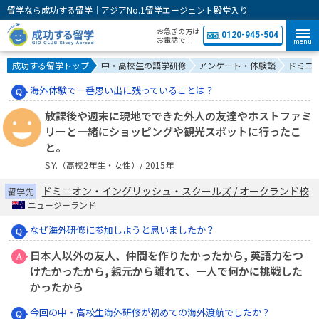
留学なら成功する留学｜アジアNo.1留学エージェント殿堂入り
お急ぎの方は
0120-945-504
お電話で！
menu
成功する留学トップ
中・高校生の語学研修
アンケート・体験談
ドミニ
海外体験で一番思い出に残っていることは？
放課後や週末に現地でできた外人の友達やホストファミ
リーと一緒にショッピングや観光スポットに行ったこ
と。
S.Y.（高校2年生・女性）/ 2015年
ドミニオン・イングリッシュ・スクールズ / オークランド校
留学先
ニュージーランド
なぜ海外研修に参加しようと思いましたか？
日本人以外の友人、仲間を作りたかったから, 英語力をつ
けたかったから, 親元から離れて、一人で何かに挑戦した
かったから
今回の中・高校生海外研修が初めての海外渡航でしたか？