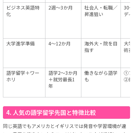
ビジネス英語特
2週〜3か月
社会人・転職／
30
化
昇進狙い
デ
大学進学準備
4〜12か月
海外大・院を目
大
指す
術英
語学留学＋ワー
語学2〜3か月
働きながら語学
①
ホリ
＋就労最長1
も
②
年
4. 人気の語学留学先国と特徴比較
同じ英語でもアメリカとイギリスでは発音や学習環境が違