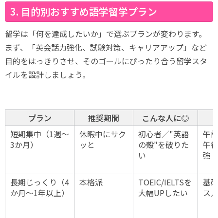
3. 目的別おすすめ語学留学プラン
留学は「何を達成したいか」で選ぶプランが変わります。
まず、「英会話力強化、試験対策、キャリアアップ」など
目的をはっきりさせ、そのゴールにぴったり合う留学スタ
イルを設計しましょう。
プラン
推奨期間
こんな人に◎
短期集中（1週〜
休暇中にサク
初心者／"英語
午
3か月）
ッと
の殻"を破りた
午
い
強
長期じっくり（4
本格派
TOEIC/IELTSを
基
か月〜1年以上）
大幅UPしたい
ス