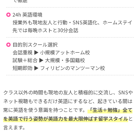
で徹底
24h 英語環境
授業外も現地友人と行動・SNS英語化、ホームステイ
先では毎晩ホストと30分会話
目的別スクール選択
会話重視 ▶ 小規模アットホーム校
試験＋総合 ▶ 大規模・多国籍校
短期即効 ▶ フィリピンのマンツーマン校
クラス以外の時間も現地の友人と積極的に交流し、SNSや
ネット視聴もできるだけ英語にするなど、起きている間は
常に英語を使う意識を持つことです。
「生活＋勉強」全て
を英語で行う姿勢が英語力を最大限伸ばす留学スタイル
と
言えます。