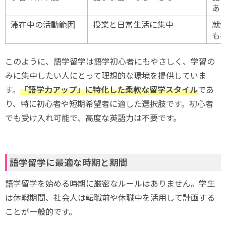
あ
滞在中の活動範囲
授業と日常生活に集中
就
も
このように、語学留学は語学初心者にもやさしく、学習の
みに集中したい人にとって理想的な環境を提供していま
す。
「語学力アップ」に特化した柔軟な留学スタイル
であ
り、特に初心者や短期希望者に適した選択肢です。初心者
でも受け入れ可能で、高度な英語力は不要です。
語学留学に最適な時期と期間
語学留学を始める時期に厳密なルールはありません。学生
は休暇期間、社会人は転職前や休職中を活用して計画する
ことが一般的です。