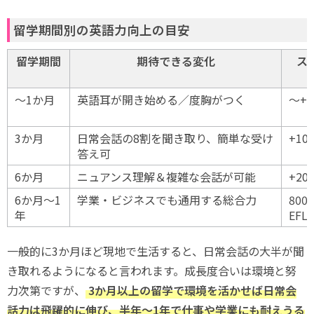
留学期間別の英語力向上の目安
留学期間
期待できる変化
ス
〜1か月
英語耳が開き始める／度胸がつく
〜+5
3か月
日常会話の8割を聞き取り、簡単な受け
+10
答え可
6か月
ニュアンス理解＆複雑な会話が可能
+20
6か月〜1
学業・ビジネスでも通用する総合力
800 
年
EFL
一般的に3か月ほど現地で生活すると、日常会話の大半が聞
き取れるようになると言われます。成長度合いは環境と努
力次第ですが、
3か月以上の留学で環境を活かせば日常会
話力は飛躍的に伸び、半年～1年で仕事や学業にも耐えうる