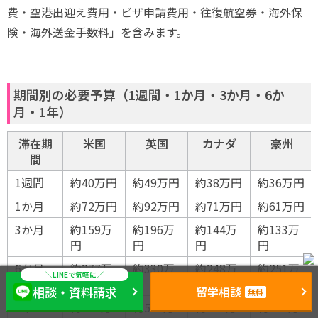
費・空港出迎え費用・ビザ申請費用・往復航空券・海外保
険・海外送金手数料」を含みます。
期間別の必要予算（1週間・1か月・3か月・6か
月・1年）
滞在期
米国
英国
カナダ
豪州
間
1週間
約40万円
約49万円
約38万円
約36万円
1か月
約72万円
約92万円
約71万円
約61万円
3か月
約159万
約196万
約144万
約133万
円
円
円
円
6か月
約277万
約330万
約248万
約251万
円
円
円
円
相談・資料請求
留学相談
無料
1年
約508万
約597万
約463万
約459万