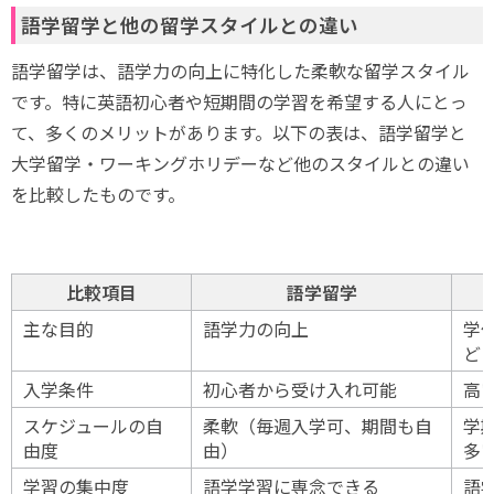
語学留学と他の留学スタイルとの違い
語学留学は、語学力の向上に特化した柔軟な留学スタイル
です。特に英語初心者や短期間の学習を希望する人にとっ
て、多くのメリットがあります。以下の表は、語学留学と
大学留学・ワーキングホリデーなど他のスタイルとの違い
を比較したものです。
比較項目
語学留学
主な目的
語学力の向上
学
ど
入学条件
初心者から受け入れ可能
高
スケジュールの自
柔軟（毎週入学可、期間も自
学
由度
由）
多
学習の集中度
語学学習に専念できる
語