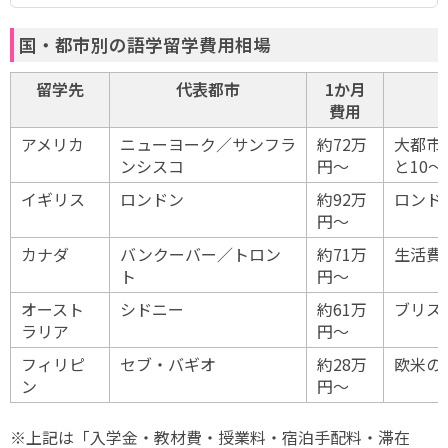
国・都市別の語学留学費用相場
留学先
代表都市
1か月
費用
アメリカ
ニューヨーク／サンフラ
約72万
大都市
ンシスコ
円〜
と10〜
イギリス
ロンドン
約92万
ロンド
円〜
カナダ
バンクーバー／トロン
約71万
生活費
ト
円〜
オースト
シドニー
約61万
ブリス
ラリア
円〜
フィリピ
セブ・バギオ
約28万
欧米の
ン
円〜
※上記は「入学金・教材費・授業料・宿泊手配料・滞在