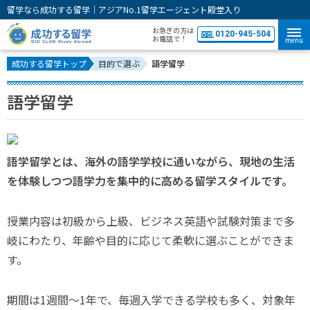
留学なら成功する留学｜アジアNo.1留学エージェント殿堂入り
お急ぎの方は
0120-945-504
お電話で！
menu
成功する留学トップ
目的で選ぶ
語学留学
語学留学
語学留学とは、海外の語学学校に通いながら、現地の生活
を体験しつつ語学力を集中的に高める留学スタイルです。
授業内容は初級から上級、ビジネス英語や試験対策まで多
岐にわたり、年齢や目的に応じて柔軟に選ぶことができま
す。
期間は1週間〜1年で、毎週入学できる学校も多く、対象年