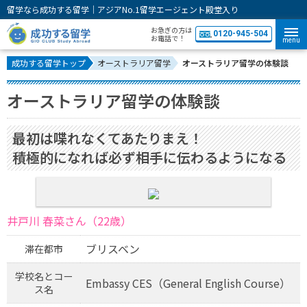
留学なら成功する留学｜アジアNo.1留学エージェント殿堂入り
お急ぎの方は
0120-945-504
お電話で！
menu
成功する留学トップ
オーストラリア留学
オーストラリア留学の体験談
オーストラリア留学の体験談
最初は喋れなくてあたりまえ！
積極的になれば必ず相手に伝わるようになる
井戸川 春菜さん（22歳）
ブリスベン
滞在都市
学校名とコー
Embassy CES（General English Course）
ス名