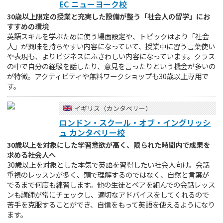
EC ニューヨーク校
30歳以上限定の授業と充実した設備が整う「社会人の留学」にお
すすめの環境
英語スキルを学ぶために使う場面設定や、トピックはより「社会
人」が興味を持ちやすい内容になっていて、授業中に習う言葉使い
や表現も、よりビジネスにふさわしい内容になっています。クラス
の中で自分の経験を話したり、意見を言ったりという機会が多いの
が特徴。アクティビティや無料ワークショップも30歳以上専用で
す。
イギリス（カンタベリー）
ロンドン・スクール・オブ・イングリッシ
ュ カンタベリー校
30歳以上を対象にした学習意欲が高く、限られた時間内で成果を
求める社会人へ
30歳以上を対象とした本気で英語を習得したい社会人向け。会話
重視のレッスンが多く、頭で理解するのではなく、自然と言葉が
でるまで何度も練習します。他の生徒とペアを組んでの会話レッス
ンも講師が常にチェックし、適切なアドバイスをしてくれるので
苦手を克服することができ、自信をもって英語を使えるようになり
ます。