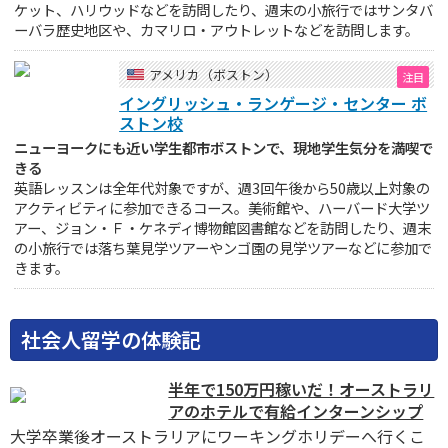
ケット、ハリウッドなどを訪問したり、週末の小旅行ではサンタバ
ーバラ歴史地区や、カマリロ・アウトレットなどを訪問します。
アメリカ（ボストン）
イングリッシュ・ランゲージ・センター ボ
ストン校
ニューヨークにも近い学生都市ボストンで、現地学生気分を満喫で
きる
英語レッスンは全年代対象ですが、週3回午後から50歳以上対象の
アクティビティに参加できるコース。美術館や、ハーバード大学ツ
アー、ジョン・Ｆ・ケネディ博物館図書館などを訪問したり、週末
の小旅行では落ち葉見学ツアーやンゴ園の見学ツアーなどに参加で
きます。
社会人留学の体験記
半年で150万円稼いだ！オーストラリ
アのホテルで有給インターンシップ
大学卒業後オーストラリアにワーキングホリデーへ行くこ