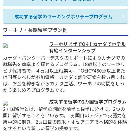
成功する留学のワーキングホリデープログラム
ワーホリ・長期留学プラン例
ワーホリビザでOK！カナダでホテル
有給インターンシップ
カナダ・バンクーバーデスクのサポートによりカナダでの
就職先を効率よく探せるプログラム。18歳以上のワーホリ
ビザ保持者で、４ヵ月以上就業可、TOEIC
®
450点以上また
は同等レベルが参加資格。カナダで語学研修を数ヵ月すれ
ば、お金を稼ぎながらカナダ生活、ワーホリの時間をしっ
かり楽しめるプログラムです。
成功する留学の2カ国留学プログラム
2ヵ国留学とは、留学の期間を前半と後半に分けて、2つの
国に留学することをいいます。1ヵ国目のアジアで英語力を
集中的に磨き、2ヵ国目の欧米・オセアニアで本格的な体験
をするという新しい留学の提案です。