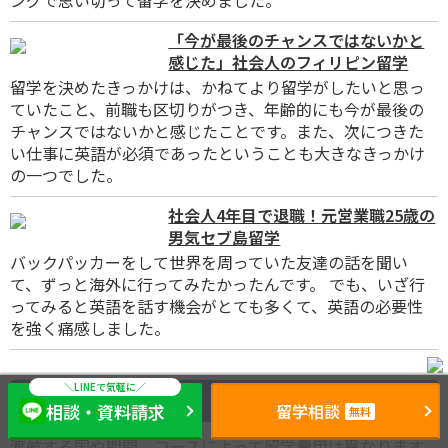
ングで思い切って留学を決めました。
「今が最後のチャンスではないかと
感じた」社会人のフィリピン留学
留学を決めたきっかけは、かねてより留学がしたいと思っ
ていたこと、前職も区切りがつき、年齢的にも今が最後の
チャンスではないかと感じたことです。また、次につきた
い仕事に英語が必須であったということも大きなきっかけ
の一つでした。
社会人4年目で退職！元営業職25歳の
男気セブ島留学
バックパッカーをして世界を周っていた友達の話を聞い
て、ずっと海外に行ってみたかったんです。 でも、いざ行
ってみると英語を話す機会がとても多くて、英語の必要性
を強く痛感しました。
費用の目安
相談・資料請求
留学相談
無料
渡航する国や期間、コースによって留学費用は異なります。