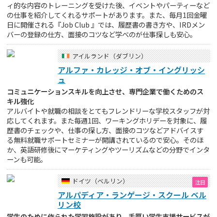
ィ的な内容のトレーニングを受けた後、イベントやパーティーなど
の仕事を紹介してくれるサポートがあります。また、毎月1回金曜
日に開催される『Job Club 』では、履歴書の書き方や、IRDメン
バーの登録の仕方、面接のコツなど学べのが仕事探しも安心。
アイルランド（ダブリン）
アルファ・カレッジ・オブ・イングリッシ
ュ
コミュニケーションスキルを向上させ、専門企業で働くためのス
キル強化
アルバイトや就職の相談をとてもフレンドリーな学校スタッフが対
応してくれます。また毎週1回、ワーキングホリデーを対象に、履
歴書のチェックや、仕事の探し方、面接のコツなどアドバイスす
る無料就職サポートセミナーが開講されているので安心。そのほ
か、英語研修後にマーケティングやツーリズムなどの分野でインタ
ーンも可能。
ドイツ（ベルリン）
アルパディア・ランゲージ・スクール ベル
リン校
学生のために作られた学習施設があり、手厚い学生支援サービスが