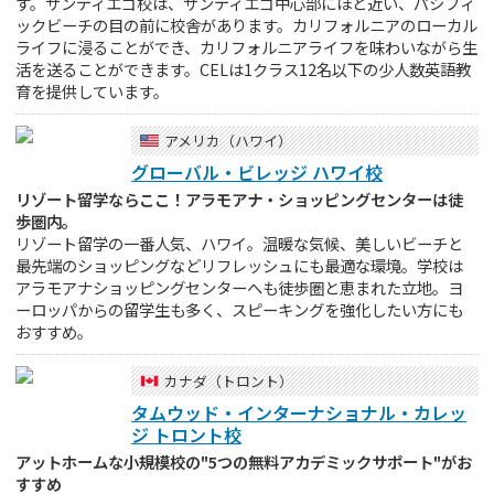
す。サンディエゴ校は、サンディエゴ中心部にほど近い、パシフィ
ックビーチの目の前に校舎があります。カリフォルニアのローカル
ライフに浸ることができ、カリフォルニアライフを味わいながら生
活を送ることができます。CELは1クラス12名以下の少人数英語教
育を提供しています。
アメリカ（ハワイ）
グローバル・ビレッジ ハワイ校
リゾート留学ならここ！アラモアナ・ショッピングセンターは徒
歩圏内。
リゾート留学の一番人気、ハワイ。温暖な気候、美しいビーチと
最先端のショッピングなどリフレッシュにも最適な環境。学校は
アラモアナショッピングセンターへも徒歩圏と恵まれた立地。ヨ
ーロッパからの留学生も多く、スピーキングを強化したい方にも
おすすめ。
カナダ（トロント）
タムウッド・インターナショナル・カレッ
ジ トロント校
アットホームな小規模校の"5つの無料アカデミックサポート"がお
すすめ