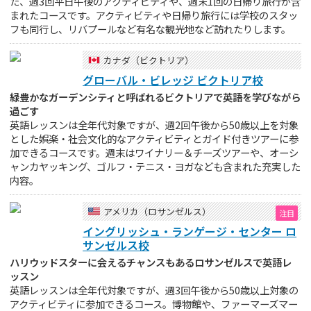
た、週3回平日午後のアクティビティや、週末1回の日帰り旅行が含
まれたコースです。アクティビティや日帰り旅行には学校のスタッ
フも同行し、リバプールなど有名な観光地など訪れたりします。
カナダ（ビクトリア）
グローバル・ビレッジ ビクトリア校
緑豊かなガーデンシティと呼ばれるビクトリアで英語を学びながら
過ごす
英語レッスンは全年代対象ですが、週2回午後から50歳以上を対象
とした娯楽・社会文化的なアクティビティとガイド付きツアーに参
加できるコースです。週末はワイナリー＆チーズツアーや、オーシ
ャンカヤッキング、ゴルフ・テニス・ヨガなども含まれた充実した
内容。
アメリカ（ロサンゼルス）
イングリッシュ・ランゲージ・センター ロ
サンゼルス校
ハリウッドスターに会えるチャンスもあるロサンゼルスで英語レ
ッスン
英語レッスンは全年代対象ですが、週3回午後から50歳以上対象の
アクティビティに参加できるコース。博物館や、ファーマーズマー