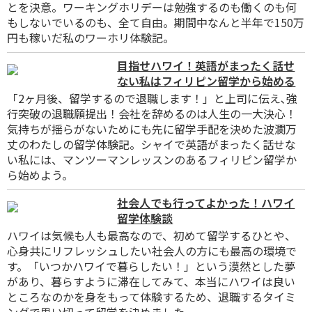
とを決意。ワーキングホリデーは勉強するのも働くのも何
もしないでいるのも、全て自由。期間中なんと半年で150万
円も稼いだ私のワーホリ体験記。
目指せハワイ！英語がまったく話せ
ない私はフィリピン留学から始める
「2ヶ月後、留学するので退職します！」と上司に伝え､強
行突破の退職願提出！会社を辞めるのは人生の一大決心！
気持ちが揺らがないためにも先に留学手配を決めた波瀾万
丈のわたしの留学体験記。シャイで英語がまったく話せな
い私には、マンツーマンレッスンのあるフィリピン留学か
ら始めよう。
社会人でも行ってよかった！ハワイ
留学体験談
ハワイは気候も人も最高なので、初めて留学するひとや、
心身共にリフレッシュしたい社会人の方にも最高の環境で
す。「いつかハワイで暮らしたい！」という漠然とした夢
があり、暮らすように滞在してみて、本当にハワイは良い
ところなのかを身をもって体験するため、退職するタイミ