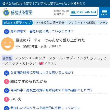
留学なら成功する留学｜アジアNo.1留学エージェント殿堂入り
お急ぎの方は
0120-945-504
お電話で！
menu
成功する留学トップ
中・高校生の語学研修
アンケート・体験談
フラン
海外体験で一番思い出に残っていることは？
最後のパーティーでみんなで盛り上がれた
M.N.（高校2年生・女性）/ 2015年
フランシス・キング・スクール・オブ・イングリッシュ / ヒ
留学先
ースロップ・カレッジ
イギリス
なぜ海外研修に参加しようと思いましたか？
親にすすめられたから
今回の中・高校生海外研修が初めての海外渡航でしたか？
いいえ
参加したプログラムを総合的に判断してください