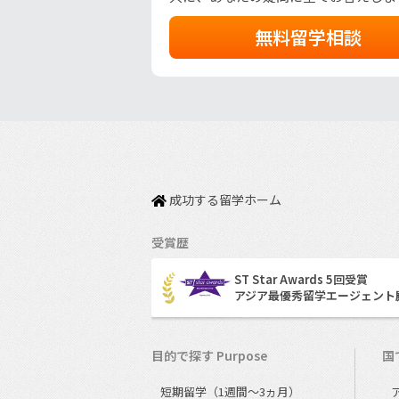
無料留学相談
成功する留学ホーム
受賞歴
ST Star Awards 5回受賞
アジア最優秀留学エージェント
目的で探す Purpose
国で
短期留学（1週間～3ヵ月）