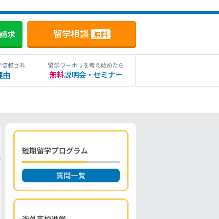
留学相談
料請求
無料
が信頼され
留学ワーホリを考え始めたら
理由
無料
説明会・セミナー
短期留学プログラム
質問一覧
海外高校進学