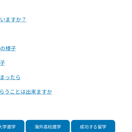
いますか？
の様子
子
まったら
らうことは出来ますか
大学進学
海外高校進学
成功する留学