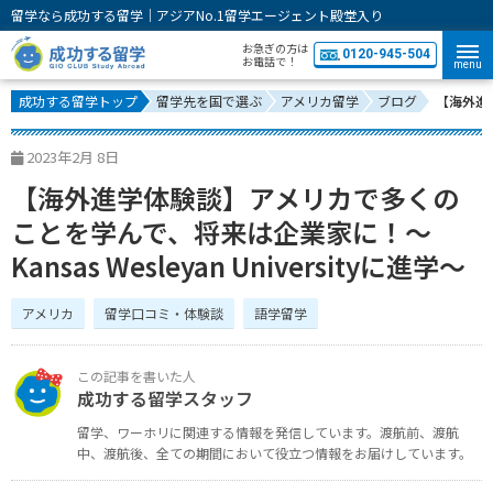
留学なら成功する留学｜アジアNo.1留学エージェント殿堂入り
お急ぎの方は
0120-945-504
お電話で！
menu
成功する留学トップ
留学先を国で選ぶ
アメリカ留学
ブログ
【海外進学
2023年2月 8日
【海外進学体験談】アメリカで多くの
ことを学んで、将来は企業家に！～
Kansas Wesleyan Universityに進学～
アメリカ
留学口コミ・体験談
語学留学
成功する留学スタッフ
留学、ワーホリに関連する情報を発信しています。
渡航前、渡航
中、渡航後、全ての期間において役立つ情報をお届けしています。