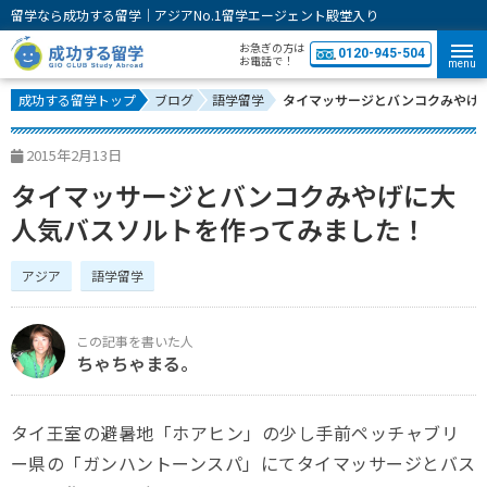
留学なら成功する留学｜アジアNo.1留学エージェント殿堂入り
お急ぎの方は
0120-945-504
お電話で！
menu
成功する留学トップ
ブログ
語学留学
タイマッサージとバンコクみやげ
2015年2月13日
タイマッサージとバンコクみやげに大
人気バスソルトを作ってみました！
アジア
語学留学
ちゃちゃまる。
タイ王室の避暑地「ホアヒン」の少し手前ペッチャブリ
ー県の「ガンハントーンスパ」にてタイマッサージとバス