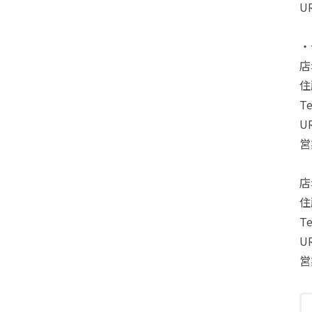
UR
・
店
住
Te
U
営
店
住
Te
U
営