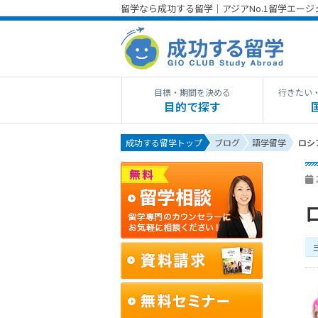
留学なら成功する留学｜アジアNo.1留学エー
目標・期間を決める
行きたい
目的で探す
成功する留学トップ
ブログ
語学留学
ロシ