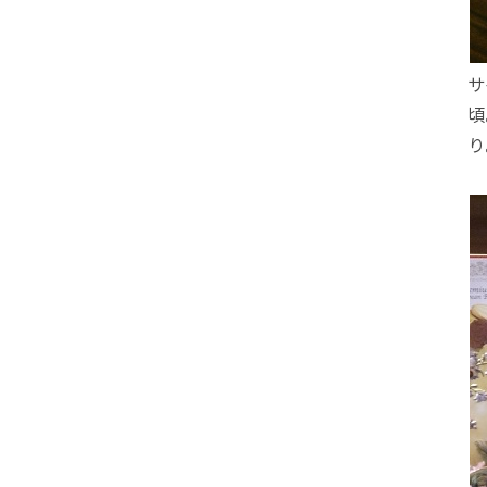
サ
頃
り