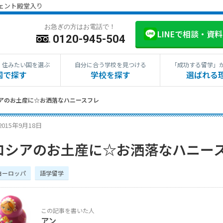
ジェント殿堂入り
お急ぎの方はお電話で！
LINEで相談・資
0120-945-504
・住みたい国を選ぶ
自分に合う学校を見つける
「成功する留学」
国で探す
学校を探す
選ばれる
アのお土産に☆お洒落なハニースフレ
2015年9月18日
ロシアのお土産に☆お洒落なハニー
ヨーロッパ
語学留学
アン