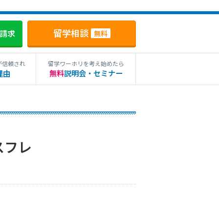
留学相談
料請求
無料
が信頼され
留学ワーホリを考え始めたら
理由
無料
説明会・セミナー
スフレ