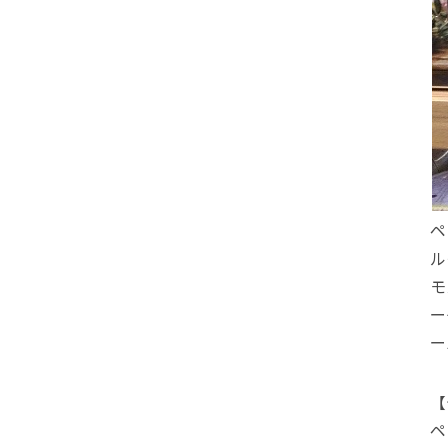
ペ
ル
モ
ー
ー
【
ペ